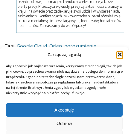
przedmiotowe, informacje o trendach w elektronice, a także
oferty pracy. Przeczyta wywiady, przejrzy aktualności z branży w
kraju i na świecie oraz zadeklaruje swój udział w wydarzeniach,
szkoleniach i konferencjach. Mikrokontroler.pl pełni również rolę
patrona medialnego imprez targowych, konkursów, hackathonów
i seminariów. Zapraszamy do współpracy!
Tagi:
Google Cloud
,
Orlen
,
porozumienie
,
współpraca
Zarządzaj zgodą
Aby zapewnić jak najlepsze wrażenia, korzystamy z technologii, takich jak
pliki cookie, do przechowywania i/lub uzyskiwania dostępu do informacji o
urządzeniu. Zgoda na te technologie pozwoli nam przetwarzać dane,
Przeczytaj również:
takie jak zachowanie podczas przeglądania lub unikalne identyfikatory
na tej stronie. Brak wyrażenia zgody lub wycofanie zgody może
niekorzystnie wpłynąć na niektóre cechy i funkcje.
Akceptuję
NEON III – rusza
41. Konferencja
nowa edycja
Energetyczna
Odmów
konkursu
EuroPOWER &
Ekoenergetyka
grantowego
OZE POWER –
z Orlenem razem