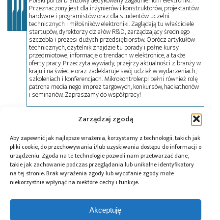
Polski portal branżowy dedykowany zagadnieniom elektroniki.
Przeznaczony jest dla inżynierów i konstruktorów, projektantów
hardware i programistów oraz dla studentów uczelni
technicznych i miłośników elektroniki. Zaglądają tu właściciele
startupów, dyrektorzy działów R&D, zarządzający średniego
szczebla i prezesi dużych przedsiębiorstw. Oprócz artykułów
technicznych, czytelnik znajdzie tu porady i pełne kursy
przedmiotowe, informacje o trendach w elektronice, a także
oferty pracy. Przeczyta wywiady, przejrzy aktualności z branży w
kraju i na świecie oraz zadeklaruje swój udział w wydarzeniach,
szkoleniach i konferencjach. Mikrokontroler.pl pełni również rolę
patrona medialnego imprez targowych, konkursów, hackathonów
i seminariów. Zapraszamy do współpracy!
Zarządzaj zgodą
Tagi:
Aleksander Mokrzycki
,
Andrzej Domański
,
dual-
use
,
Expeditions
,
Expeditions II
,
Mikołaj Firlej
,
Aby zapewnić jak najlepsze wrażenia, korzystamy z technologii, takich jak
Mikołaj Raczyński
,
nowe technologie
,
PFR Deep
pliki cookie, do przechowywania i/lub uzyskiwania dostępu do informacji o
urządzeniu. Zgoda na te technologie pozwoli nam przetwarzać dane,
Tech
,
PFR Ventures
,
Polski Fundusz Rozwoju
,
takie jak zachowanie podczas przeglądania lub unikalne identyfikatory
Stanisław Kastory
,
technologia deep tech
,
na tej stronie. Brak wyrażenia zgody lub wycofanie zgody może
technologie kosmiczne
,
technologie kwantowe
niekorzystnie wpłynąć na niektóre cechy i funkcje.
Akceptuję