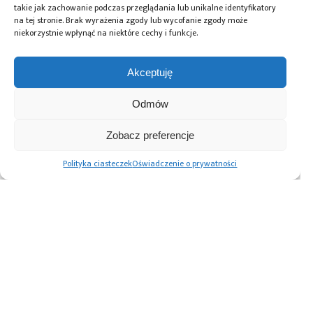
takie jak zachowanie podczas przeglądania lub unikalne identyfikatory
na tej stronie. Brak wyrażenia zgody lub wycofanie zgody może
Przeczytaj również:
niekorzystnie wpłynąć na niektóre cechy i funkcje.
Akceptuję
Odmów
TSMC zwiększy
TSMC otrzyma
Czy cła nałożone
inwestycje w USA
dofinansowanie
na układy scalone
Zobacz preferencje
do 165 mld USD:
6,6 mld USD na
z Tajwanu
zbuduje 3 kolejne
budowę fabryki
przywrócą ich
Polityka ciasteczek
Oświadczenie o prywatności
fabryki, 2 nowe
półprzewodników
produkcję w USA?
zakłady
w Arizonie
A co
pakowania oraz
z inwestycjami
centrum B+R do
w rozwój AI?
rozwoju AI
Advertising prices
Kontakt
Polityka prywatności
Cennik reklam
O nas
Copyright © 2026. All rights reserved.