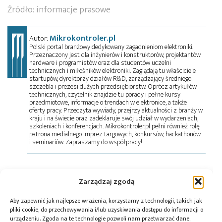
Źródło: informacje prasowe
Mikrokontroler.pl
Autor:
Polski portal branżowy dedykowany zagadnieniom elektroniki.
Przeznaczony jest dla inżynierów i konstruktorów, projektantów
hardware i programistów oraz dla studentów uczelni
technicznych i miłośników elektroniki. Zaglądają tu właściciele
startupów, dyrektorzy działów R&D, zarządzający średniego
szczebla i prezesi dużych przedsiębiorstw. Oprócz artykułów
technicznych, czytelnik znajdzie tu porady i pełne kursy
przedmiotowe, informacje o trendach w elektronice, a także
oferty pracy. Przeczyta wywiady, przejrzy aktualności z branży w
kraju i na świecie oraz zadeklaruje swój udział w wydarzeniach,
szkoleniach i konferencjach. Mikrokontroler.pl pełni również rolę
patrona medialnego imprez targowych, konkursów, hackathonów
i seminariów. Zapraszamy do współpracy!
Tagi:
AI
,
chipy AI
,
GPU NVIDIA Blackwell
,
Jensen
Zarządzaj zgodą
Huang
,
Nvidia
,
Ray Chuang
,
technologia
,
TSMC
,
TSMC Arizona
,
układy scalone
Aby zapewnić jak najlepsze wrażenia, korzystamy z technologii, takich jak
pliki cookie, do przechowywania i/lub uzyskiwania dostępu do informacji o
urządzeniu. Zgoda na te technologie pozwoli nam przetwarzać dane,