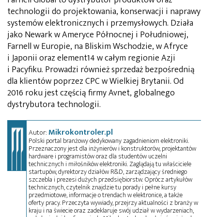
technologii do projektowania, konserwacji i naprawy
systemów elektronicznych i przemysłowych. Działa
jako Newark w Ameryce Północnej i Południowej,
Farnell w Europie, na Bliskim Wschodzie, w Afryce
i Japonii oraz element14 w całym regionie Azji
i Pacyfiku. Prowadzi również sprzedaż bezpośrednią
dla klientów poprzez CPC w Wielkiej Brytanii. Od
2016 roku jest częścią firmy Avnet, globalnego
dystrybutora technologii.
Mikrokontroler.pl
Autor:
Polski portal branżowy dedykowany zagadnieniom elektroniki.
Przeznaczony jest dla inżynierów i konstruktorów, projektantów
hardware i programistów oraz dla studentów uczelni
technicznych i miłośników elektroniki. Zaglądają tu właściciele
startupów, dyrektorzy działów R&D, zarządzający średniego
szczebla i prezesi dużych przedsiębiorstw. Oprócz artykułów
technicznych, czytelnik znajdzie tu porady i pełne kursy
przedmiotowe, informacje o trendach w elektronice, a także
oferty pracy. Przeczyta wywiady, przejrzy aktualności z branży w
kraju i na świecie oraz zadeklaruje swój udział w wydarzeniach,