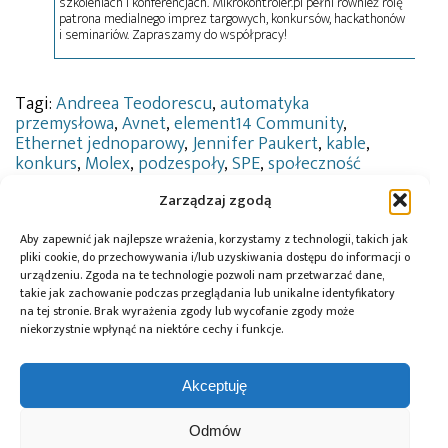
szkoleniach i konferencjach. Mikrokontroler.pl pełni również rolę
patrona medialnego imprez targowych, konkursów, hackathonów
i seminariów. Zapraszamy do współpracy!
Tagi:
Andreea Teodorescu
,
automatyka
przemysłowa
,
Avnet
,
element14 Community
,
Ethernet jednoparowy
,
Jennifer Paukert
,
kable
,
konkurs
,
Molex
,
podzespoły
,
SPE
,
społeczność
element14
,
technologia
,
testowanie
,
wyzwanie
Zarządzaj zgodą
projektowe
,
zestaw demonstracyjny
Aby zapewnić jak najlepsze wrażenia, korzystamy z technologii, takich jak
pliki cookie, do przechowywania i/lub uzyskiwania dostępu do informacji o
urządzeniu. Zgoda na te technologie pozwoli nam przetwarzać dane,
Przeczytaj również:
takie jak zachowanie podczas przeglądania lub unikalne identyfikatory
na tej stronie. Brak wyrażenia zgody lub wycofanie zgody może
niekorzystnie wpłynąć na niektóre cechy i funkcje.
Akceptuję
Farnell
Farnell rozszerza
Farnell
Odmów
wprowadza do
ofertę o nowe
rozbudował biuro