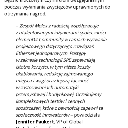
będzie kluczowym czynnikiem uwzględnianym
podczas wyłaniania zwycięzców uprawnionych do
otrzymania nagród.
–
Zespół Molex z radością współpracuje
z utalentowanymi inżynierami społeczności
element14 Community w ramach wyzwania
projektowego dotyczącego rozwiązań
Ethernet jednoparowych. Postępy
w zakresie technologii SPE zapewniają
istotne korzyści, w tym niższe koszty
okablowania, redukcję zajmowanego
miejsca i wagi oraz lepszą łączność
w zastosowaniach automatyki
przemysłowej i budynkowej. Oczekujemy
kompleksowych testów i cennych
spostrzeżeń, które z pewnością zapewni ta
społeczność innowatorów
– powiedziała
Jennifer Paukert
, VP of Global