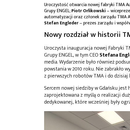
Uroczystość otwarcia nowej fabryki TMA Au
Grupy ENGEL;
Piotr Orlikowski
– wiceprez
automatyzacji oraz członek zarządu TMA 
Stefan Engleder
– prezes zarządu i współ
Nowy rozdział w historii 
Uroczysta inauguracja nowej Fabryki T
Grupy ENGEL, w tym CEO
Stefana Eng
media. Wydarzenie było również pods
powstania w 2010 roku. Nie zabrakło wy
z pierwszych robotów TMA i do dzisiaj
Sercem nowej siedziby w Gdańsku jest h
zaprojektowana z myślą o realizacji du
dedykowanej, które wcześniej były og