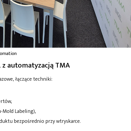
tomation
L z automatyzacją TMA
zowe, łączące techniki:
ertów,
-Mold Labeling),
uktu bezpośrednio przy wtryskarce.