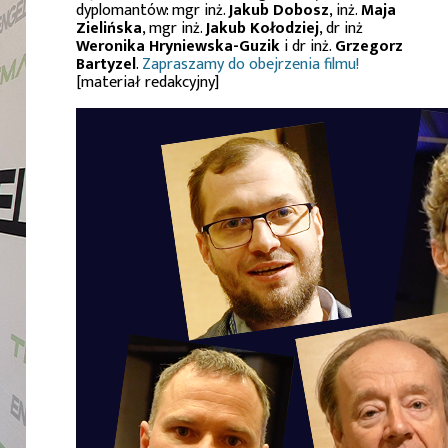
dyplomantów: mgr inż.
Jakub Dobosz
, inż.
Maja
Zielińska
, mgr inż.
Jakub Kołodziej
, dr inż
Weronika Hryniewska-Guzik
i dr inż.
Grzegorz
Bartyzel
.
Zapraszamy do obejrzenia filmu!
[materiał redakcyjny]