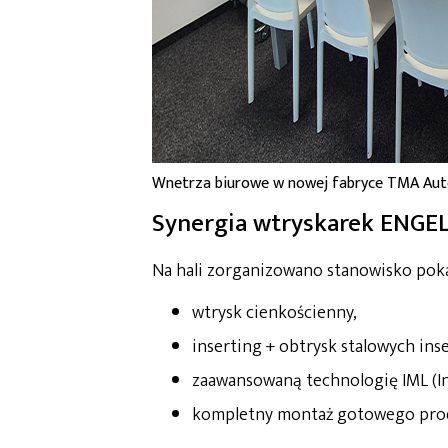
Wnetrza biurowe w nowej fabryce TMA Au
Synergia wtryskarek ENGE
Na hali zorganizowano stanowisko poka
wtrysk cienkościenny,
inserting + obtrysk stalowych ins
zaawansowaną technologię IML (In
kompletny montaż gotowego prod