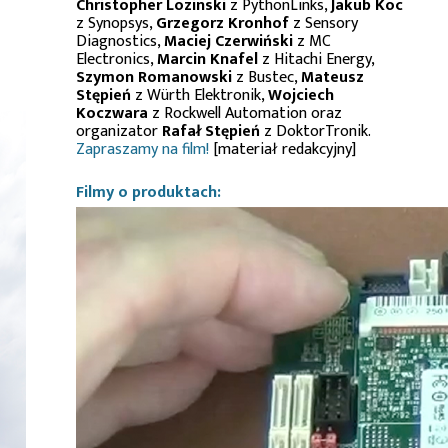
Christopher Lozinski
z PythonLinks,
Jakub Koc
z Synopsys,
Grzegorz Kronhof
z Sensory
Diagnostics,
Maciej Czerwiński
z MC
Electronics,
Marcin Knafel
z Hitachi Energy,
Szymon Romanowski
z Bustec,
Mateusz
Stępień
z Würth Elektronik,
Wojciech
Koczwara
z Rockwell Automation oraz
organizator
Rafał Stępień
z DoktorTronik.
Zapraszamy na film!
[materiał redakcyjny]
Filmy o produktach: