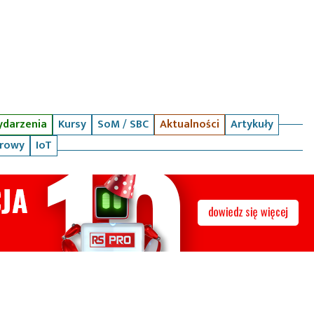
darzenia
Kursy
SoM / SBC
Aktualności
Artykuły
arowy
IoT