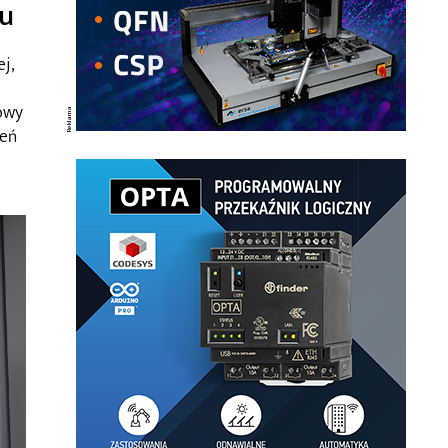
ku
j,
owy
zeń