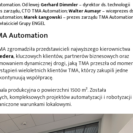
tomation. Od lewej:
Gerhard Dimmler
– dyrektor ds. technologii
es zarządu, CTO TMA Automation;
Walter Aumayr
– wiceprezes ds
Automation;
Marek Łangowski
– prezes zarządu TMA Automation
właściciel Grupy ENGEL
TMA Automation
MA zgromadziła przedstawicieli najwyższego kierownictwa
ledera
, kluczowych klientów, partnerów biznesowych oraz
umowaniem dynamicznej drogi, jaką TMA przeszła od mome
stąpień wieloletnich klientów TMA, którzy zakupili jedne
 kontynuują współpracę.
ala produkcyjna o powierzchni 1500 m². Została
żych, kompleksowych projektów automatyzacji i robotyzacji
raniczone warunkami lokalowymi.