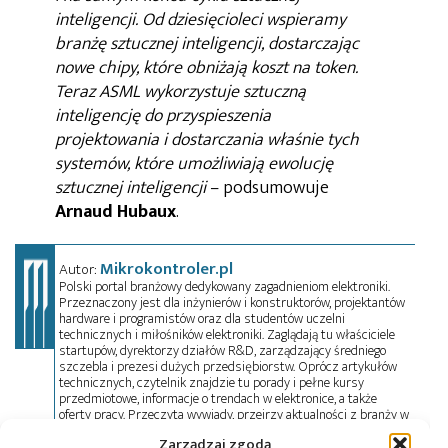
inteligencji. Od dziesięcioleci wspieramy
branżę sztucznej inteligencji, dostarczając
nowe chipy, które obniżają koszt na token.
Teraz ASML wykorzystuje sztuczną
inteligencję do przyspieszenia
projektowania i dostarczania właśnie tych
systemów, które umożliwiają ewolucję
sztucznej inteligencji
– podsumowuje
Arnaud
Hubaux
.
Mikrokontroler.pl
Autor:
Polski portal branżowy dedykowany zagadnieniom elektroniki.
Przeznaczony jest dla inżynierów i konstruktorów, projektantów
hardware i programistów oraz dla studentów uczelni
technicznych i miłośników elektroniki. Zaglądają tu właściciele
startupów, dyrektorzy działów R&D, zarządzający średniego
szczebla i prezesi dużych przedsiębiorstw. Oprócz artykułów
technicznych, czytelnik znajdzie tu porady i pełne kursy
przedmiotowe, informacje o trendach w elektronice, a także
oferty pracy. Przeczyta wywiady, przejrzy aktualności z branży w
kraju i na świecie oraz zadeklaruje swój udział w wydarzeniach,
Zarządzaj zgodą
szkoleniach i konferencjach. Mikrokontroler.pl pełni również rolę