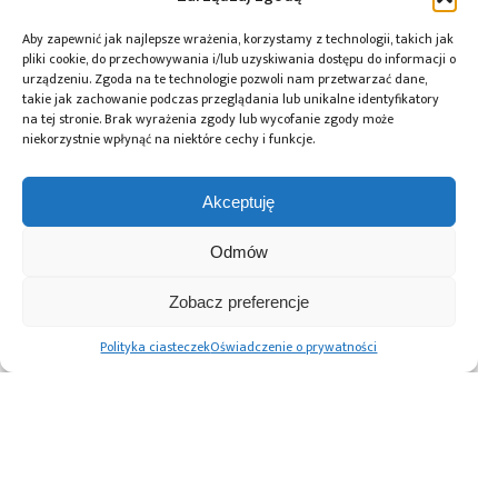
patrona medialnego imprez targowych, konkursów, hackathonów
i seminariów. Zapraszamy do współpracy!
Aby zapewnić jak najlepsze wrażenia, korzystamy z technologii, takich jak
pliki cookie, do przechowywania i/lub uzyskiwania dostępu do informacji o
urządzeniu. Zgoda na te technologie pozwoli nam przetwarzać dane,
takie jak zachowanie podczas przeglądania lub unikalne identyfikatory
Tagi:
agenci AI
,
AI
,
Arnaud Hubaux
,
ASML
,
chipy
,
na tej stronie. Brak wyrażenia zgody lub wycofanie zgody może
fotolitografia
,
fotolitografia EUV
,
infrastruktura
,
niekorzystnie wpłynąć na niektóre cechy i funkcje.
inżynieria
,
mikroprocesory
,
Mistral AI
,
uczenie
maszynowe
Akceptuję
Odmów
Przeczytaj również:
Zobacz preferencje
Polityka ciasteczek
Oświadczenie o prywatności
Największe
Tata Electronics
ASML publikuje
europejskie firmy
i ASML nawiązały
wyniki finansowe
apelują
strategiczne
za Q1 2026
o uproszczenie
partnerstwo –
i prognozuje