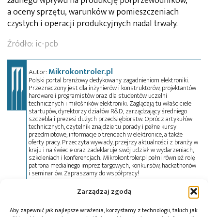
żadnego wpływu na produkcję półprzewodników,
a oceny sprzętu, warunków w pomieszczeniach
czystych i operacji produkcyjnych nadal trwały.
Źródło:
ic-pcb
Mikrokontroler.pl
Autor:
Polski portal branżowy dedykowany zagadnieniom elektroniki.
Przeznaczony jest dla inżynierów i konstruktorów, projektantów
hardware i programistów oraz dla studentów uczelni
technicznych i miłośników elektroniki. Zaglądają tu właściciele
startupów, dyrektorzy działów R&D, zarządzający średniego
szczebla i prezesi dużych przedsiębiorstw. Oprócz artykułów
technicznych, czytelnik znajdzie tu porady i pełne kursy
przedmiotowe, informacje o trendach w elektronice, a także
oferty pracy. Przeczyta wywiady, przejrzy aktualności z branży w
kraju i na świecie oraz zadeklaruje swój udział w wydarzeniach,
szkoleniach i konferencjach. Mikrokontroler.pl pełni również rolę
patrona medialnego imprez targowych, konkursów, hackathonów
i seminariów. Zapraszamy do współpracy!
Zarządzaj zgodą
Tagi:
AI
,
bezpieczeństwo
,
HBM3E
,
MEMS
,
pamięci
,
Aby zapewnić jak najlepsze wrażenia, korzystamy z technologii, takich jak
półprzewodniki
,
SK Hynix
,
Yonhap News Agency