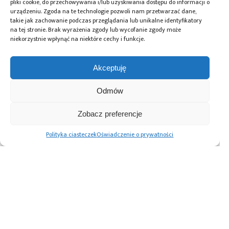
pliki cookie, do przechowywania i/lub uzyskiwania dostępu do informacji o
urządzeniu. Zgoda na te technologie pozwoli nam przetwarzać dane,
takie jak zachowanie podczas przeglądania lub unikalne identyfikatory
na tej stronie. Brak wyrażenia zgody lub wycofanie zgody może
niekorzystnie wpłynąć na niektóre cechy i funkcje.
Przeczytaj również:
Akceptuję
Odmów
Napięcia na
Analiza rynku
Korea Południowa
Zobacz preferencje
Bliskim Wschodzie
sztucznej
stworzy
ograniczają
inteligencji: firmy
największy na
Polityka ciasteczek
Oświadczenie o prywatności
światowe
o największym
świecie hub
dostawy helu
wzroście
producentów
przychodów z AI
chipów za ponad
w 2026 roku
470 mld USD
Advertising prices
Kontakt
Polityka prywatności
Cennik reklam
O nas
Copyright © 2026. All rights reserved.