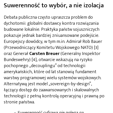
Suwerenność to wybór, a nie izolacja
Debata publiczna często upraszcza problem do
dychotomii: globalni dostawcy kontra rozwiązania
budowane lokalnie. Praktyka państw sojuszniczych
pokazuje jednak bardziej zniuansowane podejście.
Europejscy dowódcy, w tym m.in. Admirał Rob Bauer
(Przewodniczący Komitetu Wojskowego NATO) [3]
oraz Generał
Carsten Breuer
(Generalny Inspektor
Bundeswehry) [4], otwarcie wskazują na ryzyko
pochopnego „decouplingu” od technologii
amerykańskich, które od lat stanowią fundament
warstwy programowej wielu systemów wojskowych.
Alternatywą jest model „sovereign-by-design”,
łączący dostęp do zaawansowanych i skalowalnych
technologii z pełną kontrolą operacyjną i prawną po
stronie państwa.
–
Suwerenność cyfrowa nie polega na