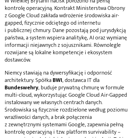
W Wielkiej Brytanii nacisk położono na pełną
kontrolę operacyjną. Kontrakt Ministerstwa Obrony
z Google Cloud zakłada wdrożenie środowiska air-
gapped, fizycznie odciętego od internetu
i publicznej chmury. Dane pozostają pod jurysdykcją
państwa, a system wspiera analitykę, AI oraz wymianę
informacji niejawnych z sojusznikami. Równolegle
rozwijane są lokalne kompetencje i ekosystem
dostawców.
Niemcy stawiają na dywersyfikację i odporność
architektury. Spółka
BWI
, dostawca IT dla
Bundeswehry
, buduje prywatną chmurę w formule
multi-cloud, wykorzystując Google Cloud Air-Gapped
instalowany we własnych centrach danych.
Środowiska są fizycznie rozdzielone według poziomu
wrażliwości danych, a brak połączenia
z zewnętrznymi systemami Google, zapewnia pełną
kontrolę operacyjną i tzw. platform survivability –