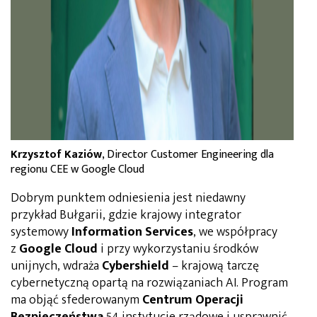
Krzysztof Kaziów
, Director Customer Engineering dla
regionu CEE w Google Cloud
Dobrym punktem odniesienia jest niedawny
przykład Bułgarii, gdzie krajowy integrator
systemowy
Information Services
, we współpracy
z
Google Cloud
i przy wykorzystaniu środków
unijnych, wdraża
Cybershield
– krajową tarczę
cybernetyczną opartą na rozwiązaniach AI. Program
ma objąć sfederowanym
Centrum Operacji
Bezpieczeństwa
54 instytucje rządowe i usprawnić