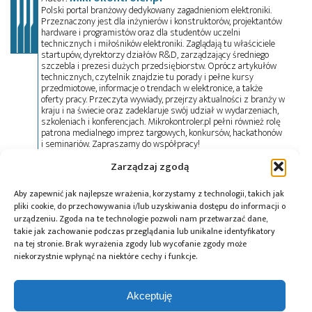
Polski portal branżowy dedykowany zagadnieniom elektroniki.
Przeznaczony jest dla inżynierów i konstruktorów, projektantów
hardware i programistów oraz dla studentów uczelni
technicznych i miłośników elektroniki. Zaglądają tu właściciele
startupów, dyrektorzy działów R&D, zarządzający średniego
szczebla i prezesi dużych przedsiębiorstw. Oprócz artykułów
technicznych, czytelnik znajdzie tu porady i pełne kursy
przedmiotowe, informacje o trendach w elektronice, a także
oferty pracy. Przeczyta wywiady, przejrzy aktualności z branży w
kraju i na świecie oraz zadeklaruje swój udział w wydarzeniach,
szkoleniach i konferencjach. Mikrokontroler.pl pełni również rolę
patrona medialnego imprez targowych, konkursów, hackathonów
i seminariów. Zapraszamy do współpracy!
Zarządzaj zgodą
Tagi:
AI
,
BWI
,
Centrum Operacji Bezpieczeństwa
,
Aby zapewnić jak najlepsze wrażenia, korzystamy z technologii, takich jak
cyberbezpieczeństwo
,
cyberzagrożenia
,
dane
,
pliki cookie, do przechowywania i/lub uzyskiwania dostępu do informacji o
Google Cloud
,
Information Services
,
IT
,
Krzysztof
urządzeniu. Zgoda na te technologie pozwoli nam przetwarzać dane,
Kaziów
,
local content
,
NATO
,
obronność
,
software-
takie jak zachowanie podczas przeglądania lub unikalne identyfikatory
na tej stronie. Brak wyrażenia zgody lub wycofanie zgody może
defined defense
,
suwerenność
,
systemy dowodzenia
niekorzystnie wpłynąć na niektóre cechy i funkcje.
Akceptuję
Przeczytaj również: