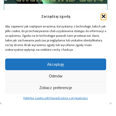
Zarządzaj zgodą
10.09.2014
Aby zapewnić jak najlepsze wrażenia, korzystamy z technologii, takich jak
Targi nowoczesnych urządzeń, aparatury
pliki cookie, do przechowywania i/lub uzyskiwania dostępu do informacji o
i technologii dla przemysłu
urządzeniu. Zgoda na te technologie pozwoli nam przetwarzać dane,
takie jak zachowanie podczas przeglądania lub unikalne identyfikatory
energetycznego ENERGETAB 2014
na tej stronie. Brak wyrażenia zgody lub wycofanie zgody może
niekorzystnie wpłynąć na niektóre cechy i funkcje.
Akceptuję
Odmów
Zobacz preferencje
10.09.2014
Polityka ciasteczek
Oświadczenie o prywatności
Tespol na targach ENERGETAB 2014
Stronicowanie
1
2
Następne