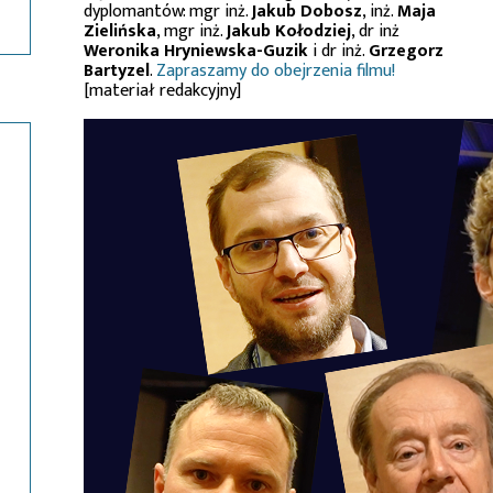
dyplomantów: mgr inż.
Jakub Dobosz
, inż.
Maja
Zielińska
, mgr inż.
Jakub Kołodziej
, dr inż
Weronika Hryniewska-Guzik
i dr inż.
Grzegorz
Bartyzel
.
Zapraszamy do obejrzenia filmu!
[materiał redakcyjny]