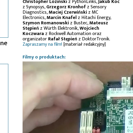
Christopher Lozinski
z PythonLinks,
Jakub Koc
z Synopsys,
Grzegorz Kronhof
z Sensory
Diagnostics,
Maciej Czerwiński
z MC
Electronics,
Marcin Knafel
z Hitachi Energy,
Szymon Romanowski
z Bustec,
Mateusz
Stępień
z Würth Elektronik,
Wojciech
Koczwara
z Rockwell Automation oraz
organizator
Rafał Stępień
z DoktorTronik.
pne
Zapraszamy na film!
[materiał redakcyjny]
Filmy o produktach: