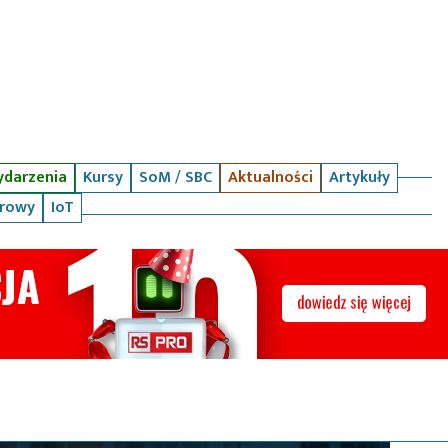
darzenia
Kursy
SoM / SBC
Aktualności
Artykuły
arowy
IoT