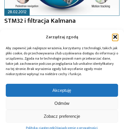
28.02.2012
STM32 i filtracja Kalmana
Zarządzaj zgodą
Aby zapewnić jak najlepsze wrażenia, korzystamy z technologii, takich jak
pliki cookie, do przechowywania i/lub uzyskiwania dostępu do informacji o
urządzeniu. Zgoda na te technologie pozwoli nam przetwarzać dane,
takie jak zachowanie podczas przeglądania lub unikalne identyfikatory
na tej stronie. Brak wyrażenia zgody lub wycofanie zgody może
niekorzystnie wpłynąć na niektóre cechy i funkcje.
Akceptuję
Odmów
14.02.2012
Zobacz preferencje
Miniaturowy moduł z mikrokontrolerem
Polityka ciasteczek
Oświadczenie o prywatności