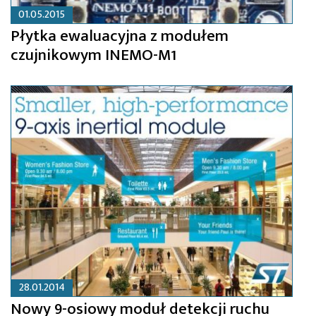
01.05.2015
Płytka ewaluacyjna z modułem
czujnikowym INEMO-M1
28.01.2014
Nowy 9-osiowy moduł detekcji ruchu