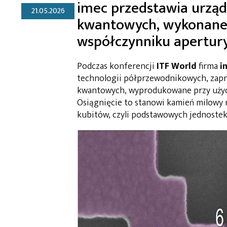
imec przedstawia urzą
21.05.2026
kwantowych, wykonane p
współczynniku apertury
Podczas konferencji
ITF World
firma
i
technologii półprzewodnikowych, zap
kwantowych, wyprodukowane przy użyciu
Osiągnięcie to stanowi kamień milowy 
kubitów, czyli podstawowych jednost