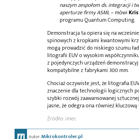
naszym zespołom ds. integracji i t
aperturze firmy ASML
– mówi
Kri
programu Quantum Computing.
Demonstracja ta opiera się na wcześn
spinowych z kropkami kwantowymi krze
mogą prowadzić do niskiego szumu ład
litografii EUV o wysokim współczynnik
z pojedynczych urządzeń demonstracyj
kompatybilne z fabrykami 300 mm.
Chociaż oczywiste jest, że litografia E
znaczenie dla technologii logicznych p
szybki rozwój zaawansowanej sztucznej i
jasne, że odegra ona również kluczową 
Źródło: imec
Mikrokontroler.pl
Autor: