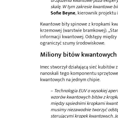
urządzenia kwantowe poza eksper
skalę. W tym zakresie kwantowe b
Sofie Beyne
, kierownik projektu 
Kwantowe bity spinowe z kropkami kw
krzemowej (warstwie bramkowej). „Sta
informacji kwantowej. Odstępy między
ograniczyć szumy środowiskowe.
Miliony bitów kwantowych 
Imec stworzył działającą sieć kubitów
nanoskali tego komponentu sprzętowe
kwantowych na jednym chipie.
–
Technologia EUV o wysokiej aper
wzorów kwantowych bitów z kropk
między sąsiednimi kropkami kwant
musimy niezawodnie tworzyć odstę
sterującymi kropek kwantowych. Jes