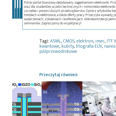
Polski portal branżowy dedykowany zagadnieniom elektroniki. Przez
oraz dla studentów uczelni technicznych i miłośników elektroniki. 
szczebla i prezesi dużych przedsiębiorstw. Oprócz artykułów t
trendach w elektronice, a także oferty pracy. Przeczyta wywiady, pr
wydarzeniach, szkoleniach i konferencjach. Mikrokontroler.pl pełni
seminariów. Zapraszamy do współpracy!
Tagi:
ASML
,
CMOS
,
elektron
,
imec
,
ITF 
kwantowe
,
kubity
,
litografia EUV
,
nanos
półprzewodnikowe
Przeczytaj również: