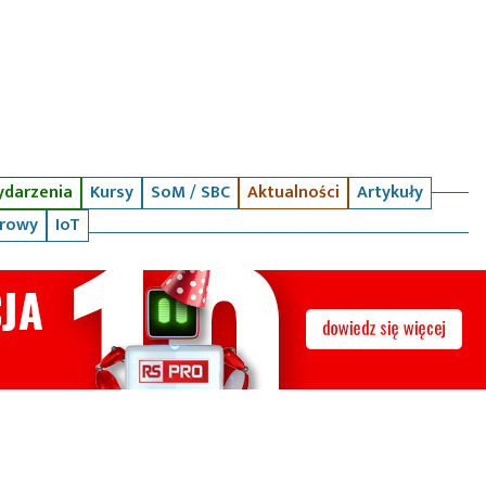
darzenia
Kursy
SoM / SBC
Aktualności
Artykuły
arowy
IoT