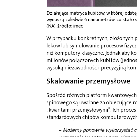
Działająca matryca kubitów, w której odst
wynoszą zaledwie 6 nanometrów, co stało si
(NA); źródło: imec
W przypadku konkretnych, złożonych 
leków lub symulowanie procesów fizyc
niż komputery klasyczne. Jednak aby 
milionów połączonych kubitów (jedno
wysoką niezawodność i precyzyjną kont
Skalowanie przemysłowe
Spośród różnych platform kwantowych,
spinowego są uważane za obiecujące r
„kwantami przemysłowymi”. Ich proces 
standardowych chipów komputerowych
–
Możemy ponownie wykorzystać c