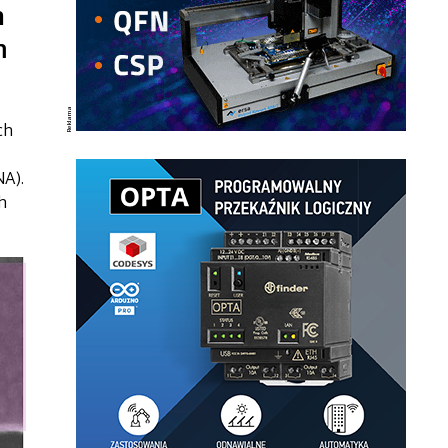
h
m
ch
A).
h