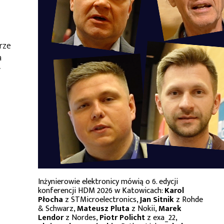
rze
a
y
Inżynierowie elektronicy mówią o 6. edycji
konferencji HDM 2026 w Katowicach:
Karol
Płocha
z STMicroelectronics,
Jan Sitnik
z Rohde
& Schwarz,
Mateusz Pluta
z Nokii,
Marek
Lendor
z Nordes,
Piotr Policht
z exa_22,