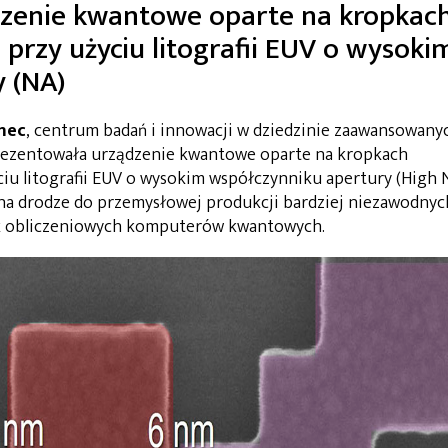
dzenie kwantowe oparte na kropkac
rzy użyciu litografii EUV o wysoki
 (NA)
mec
, centrum badań i innowacji w dziedzinie zaawansowany
rezentowała urządzenie kwantowe oparte na kropkach
 litografii EUV o wysokim współczynniku apertury (High N
na drodze do przemysłowej produkcji bardziej niezawodnyc
ek obliczeniowych komputerów kwantowych.