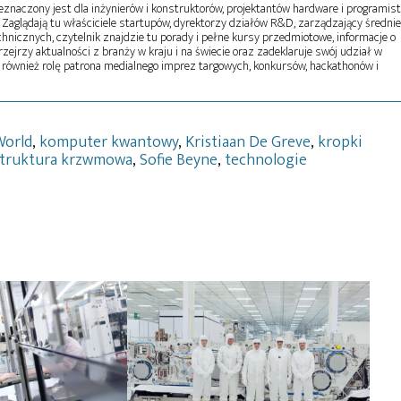
naczony jest dla inżynierów i konstruktorów, projektantów hardware i programist
Zaglądają tu właściciele startupów, dyrektorzy działów R&D, zarządzający średni
echnicznych, czytelnik znajdzie tu porady i pełne kursy przedmiotowe, informacje o
zejrzy aktualności z branży w kraju i na świecie oraz zadeklaruje swój udział w
 również rolę patrona medialnego imprez targowych, konkursów, hackathonów i
World
,
komputer kwantowy
,
Kristiaan De Greve
,
kropki
truktura krzwmowa
,
Sofie Beyne
,
technologie