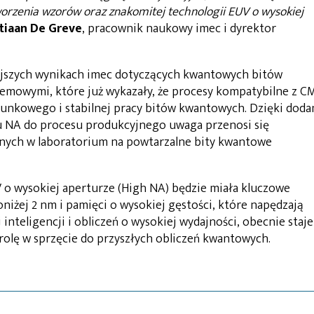
worzenia wzorów oraz znakomitej technologii EUV o wysokiej
stiaan De Greve
, pracownik naukowy imec i dyrektor
iejszych wynikach imec dotyczących kwantowych bitów
mowymi, które już wykazały, że procesy kompatybilne z 
unkowego i stabilnej pracy bitów kwantowych. Dzięki doda
u NA do procesu produkcyjnego uwaga przenosi się
nych w laboratorium na powtarzalne bity kwantowe
UV o wysokiej aperturze (High NA) będzie miała kluczowe
oniżej 2 nm i pamięci o wysokiej gęstości, które napędzają
nteligencji i obliczeń o wysokiej wydajności, obecnie staje
rolę w sprzęcie do przyszłych obliczeń kwantowych.