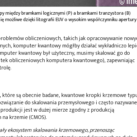
ępy między bramkami logicznymi (P) a bramkami tranzystora (B)
ę możliwe dzięki litografii EUV o wysokim współczynniku apertury
problemów obliczeniowych, takich jak opracowywanie nowy
znych, komputer kwantowy mógłby działać wykładniczo lepi
komputer kwantowy był użyteczny, musimy skalować go do
stek obliczeniowych komputera kwantowego), zapewniając
rolę.
 które są obecnie badane, kwantowe kropki krzemowe typ
ozwiązanie do skalowania przemysłowego i często nazywane
produkcji jest w dużej mierze zgodny z produkcją
 na krzemie (CMOS).
ały ekosystem skalowania krzemowego, przenosząc