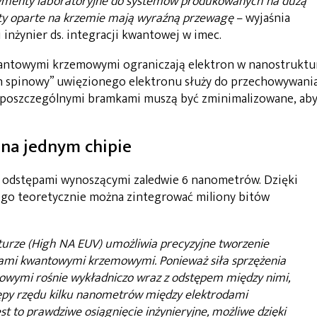
ymenty laboratoryjne do systemów produkowanych na dużą
ity oparte na krzemie mają wyraźną przewagę
– wyjaśnia
i inżynier ds. integracji kwantowej w imec.
antowymi krzemowymi ograniczają elektron w nanostruktu
n spinowy” uwięzionego elektronu służy do przechowywani
 poszczególnymi bramkami muszą być zminimalizowane, ab
na jednym chipie
 z odstępami wynoszącymi zaledwie 6 nanometrów. Dzięki
go teoretycznie można zintegrować miliony bitów
turze (High NA EUV) umożliwia precyzyjne tworzenie
ami kwantowymi krzemowymi. Ponieważ siła sprzężenia
owymi rośnie wykładniczo wraz z odstępem między nimi,
py rzędu kilku nanometrów między elektrodami
t to prawdziwe osiągnięcie inżynieryjne, możliwe dzięki