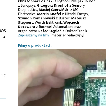
Christopher Lozinski
z PythonLinks,
Jakub Koc
z Synopsys,
Grzegorz Kronhof
z Sensory
Diagnostics,
Maciej Czerwiński
z MC
Electronics,
Marcin Knafel
z Hitachi Energy,
Szymon Romanowski
z Bustec,
Mateusz
Stępień
z Würth Elektronik,
Wojciech
Koczwara
z Rockwell Automation oraz
CMOS
organizator
Rafał Stępień
z DoktorTronik.
Zapraszamy na film!
[materiał redakcyjny]
niu
Filmy o produktach:
 się