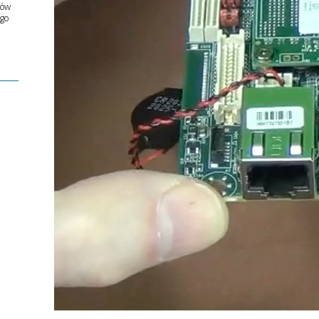
ów
ego