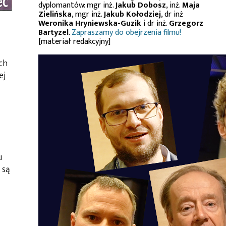
dyplomantów: mgr inż.
Jakub Dobosz
, inż.
Maja
Zielińska
, mgr inż.
Jakub Kołodziej
, dr inż
Weronika Hryniewska-Guzik
i dr inż.
Grzegorz
Bartyzel
.
Zapraszamy do obejrzenia filmu!
[materiał redakcyjny]
ch
ej
u
 są