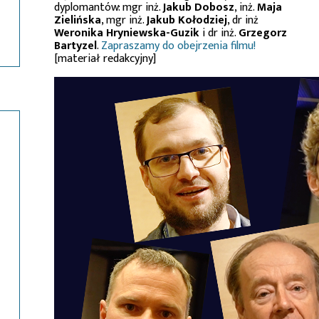
dyplomantów: mgr inż.
Jakub Dobosz
, inż.
Maja
Zielińska
, mgr inż.
Jakub Kołodziej
, dr inż
Weronika Hryniewska-Guzik
i dr inż.
Grzegorz
Bartyzel
.
Zapraszamy do obejrzenia filmu!
[materiał redakcyjny]