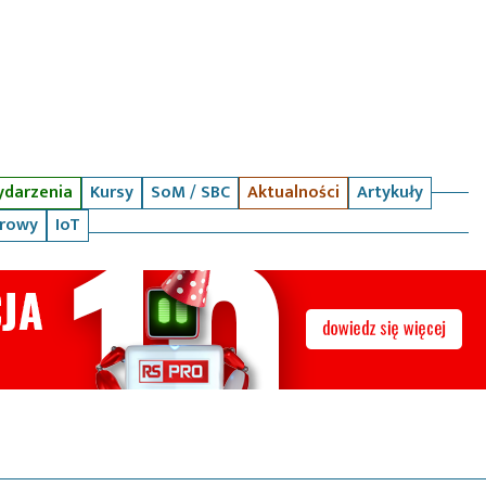
darzenia
Kursy
SoM / SBC
Aktualności
Artykuły
arowy
IoT