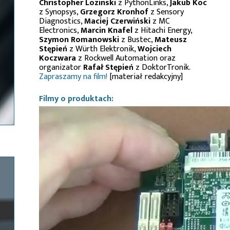
Christopher Lozinski
z PythonLinks,
Jakub Koc
z Synopsys,
Grzegorz Kronhof
z Sensory
Diagnostics,
Maciej Czerwiński
z MC
Electronics,
Marcin Knafel
z Hitachi Energy,
Szymon Romanowski
z Bustec,
Mateusz
Stępień
z Würth Elektronik,
Wojciech
Koczwara
z Rockwell Automation oraz
organizator
Rafał Stępień
z DoktorTronik.
Zapraszamy na film!
[materiał redakcyjny]
Filmy o produktach: