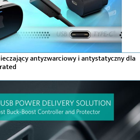
eczający antyzwarciowy i antystatyczny dla
orated