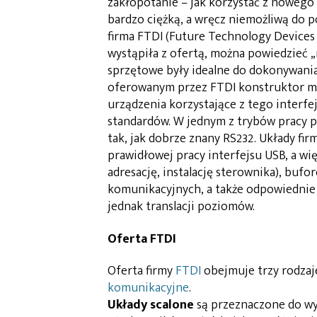
zakłopotanie – jak korzystać z nowego
bardzo ciężką, a wręcz niemożliwą do p
firma FTDI (Future Technology Devices 
wystąpiła z ofertą, można powiedzieć 
sprzętowe były idealne do dokonywania
oferowanym przez FTDI konstruktor mo
urządzenia korzystające z tego interf
standardów. W jednym z trybów pracy p
tak, jak dobrze znany RS232. Układy fi
prawidłowej pracy interfejsu USB, a wi
adresację, instalację sterownika), buf
komunikacyjnych, a także odpowiednie
jednak translacji poziomów.
Oferta FTDI
Oferta firmy
FTDI
obejmuje trzy rodzaj
komunikacyjne
.
Układy scalone
są przeznaczone do wy