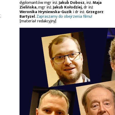
dyplomantów: mgr inż.
Jakub Dobosz
, inż.
Maja
Zielińska
, mgr inż.
Jakub Kołodziej
, dr inż
Weronika Hryniewska-Guzik
i dr inż.
Grzegorz
.
Bartyzel
.
Zapraszamy do obejrzenia filmu!
[materiał redakcyjny]