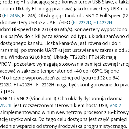
 rodzinę FT składającą się z konwerterów USB Slave, a takż
nculum). Układy FT mogą pracować jako konwertery USB <–>
 (
FT245B
, FT245). Obsługują standard USB 2.0 Full Speed (12
ko konwertery USB <-> UART/FIFO (
FT2232D
,
FT4232H
andard Hi-speed USB 2.0 (480 Mb/s). Konwertery wyposażono
28 bajtów do 4 kB (w zależności od typu układu) zarówno d
o dostępnego kanału. Liczba kanałów jest równa od 1 do 4
transmisji po stronie UART-u jest ustawiana w zakresie od 3
temu Windows 921,6 kb/s). Układy FT232R i FT245R mają
PROM, pozostałe wymagają stosowania pamięci zewnętrznej
acować w zakresie temperatur od –40 do +85°C. Są one
 o liczbie wyprowadzeń zależnej od typu (od 32 do 64).
T2232D, FT4232H i FT2232H mogą być skonfigurowane do pra
 i JTAG.
 VNC1L i VNC2 (Vinculum II). Oba układy dysponują dwoma
VNC1L
jest rozszerzonym sterownikiem hosta USB,
VNC2
. Zaimplementowano w nim wewnętrzny procesor z 16-bitow
cję użytkownika. Do tego celu dostępna jest część pamięci
wiednie wsparcie od strony środowiska programistycznego.