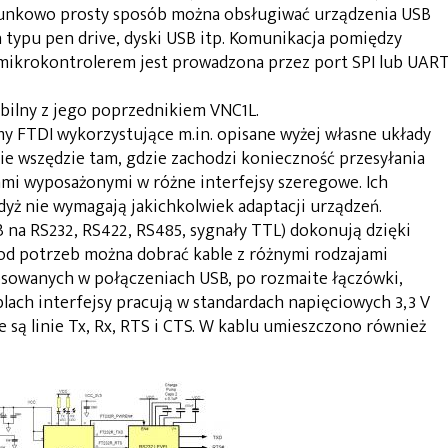
sunkowo prosty sposób można obsługiwać urządzenia USB
h typu pen drive, dyski USB itp. Komunikacja pomiędzy
ikrokontrolerem jest prowadzona przez port SPI lub UART
bilny z jego poprzednikiem VNC1L.
my FTDI wykorzystujące m.in. opisane wyżej własne układy
ie wszędzie tam, gdzie zachodzi konieczność przesyłania
mi wyposażonymi w różne interfejsy szeregowe. Ich
gdyż nie wymagają jakichkolwiek adaptacji urządzeń.
na RS232, RS422, RS485, sygnały TTL) dokonują dzięki
od potrzeb można dobrać kable z różnymi rodzajami
sowanych w połączeniach USB, po rozmaite łączówki,
lach interfejsy pracują w standardach napięciowych 3,3 V
 są linie Tx, Rx, RTS i CTS. W kablu umieszczono również