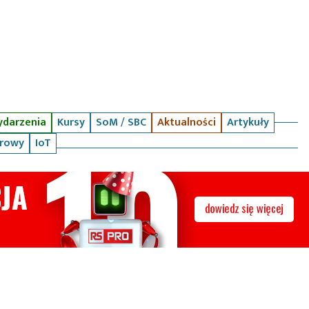
darzenia
Kursy
SoM / SBC
Aktualności
Artykuły
arowy
IoT