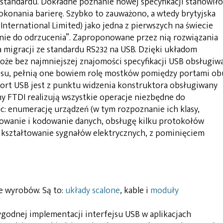
 standardu. Dokładne poznanie nowej specyfikacji stanowiło
okonania barierę. Szybko to zauważono, a wtedy brytyjska
International Limited) jako jedna z pierwszych na świecie
„nie do odrzucenia”. Zaproponowane przez nią rozwiązania
 migracji ze standardu RS232 na USB. Dzięki układom
że bez najmniejszej znajomości specyfikacji USB obsługiw
ejsu, pełnią one bowiem rolę mostków pomiędzy portami ob
ort USB jest z punktu widzenia konstruktora obsługiwany
rmy FTDI realizują wszystkie operacje niezbędne do
ęc: enumerację urządzeń (w tym rozpoznanie ich klasy,
orowanie i kodowanie danych, obsługę kilku protokołów
 kształtowanie sygnałów elektrycznych, z pominięciem
e wyrobów. Są to:
układy scalone
, kable i
moduły
godnej implementacji interfejsu USB w aplikacjach