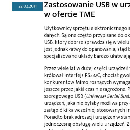
Zastosowanie USB w urz
22.02.2011
w ofercie TME
Użytkownicy sprzętu elektronicznego s
danych. Są one często przypisane do o
USB, który dobrze sprawdza się w wiel
jest jednak łatwy do opanowania, stąd 
specjalizowane układy bardzo ułatwiaj
Przez wiele lat w dużej części urządze
królował interfejs RS232C, chociaż gwol
konkurentów. Mimo rosnących wymagań 
jeszcze przez jakiś czas niezagrożone. 
szeregowego USB (
Universal Serial Bus
)
urządzeń, jaka nie byłaby możliwa przy
zastąpić kilka wcześniej stosowanych 
Ponadto brak adresacji urządzeń w stan
jednoczesną obsługę wielu urządzeń. 