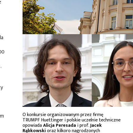
e
la
00
.
cy
O konkursie organizowanym przez firmę
ym
TRUMPF Huettinger i polskie uczelnie techniczne
opowiada
Alicja Peresada
i prof.
Jacek
Rąbkowski
oraz kilkoro nagrodzonych