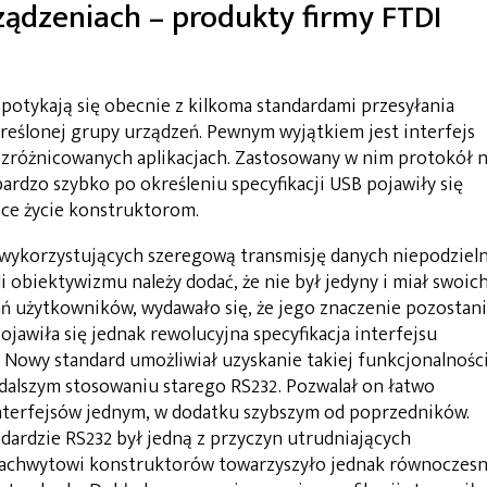
ądzeniach – produkty firmy FTDI
potykają się obecnie z kilkoma standardami przesyłania
kreślonej grupy urządzeń. Pewnym wyjątkiem jest interfejs
u zróżnicowanych aplikacjach. Zastosowany w nim protokół n
bardzo szybko po określeniu specyfikacji USB pojawiły się
ące życie konstruktorom.
ń wykorzystujących szeregową transmisję danych niepodziel
i obiektywizmu należy dodać, że nie był jedyny i miał swoic
użytkowników, wydawało się, że jego znaczenie pozostan
Pojawiła się jednak rewolucyjna specyfikacja interfejsu
. Nowy standard umożliwiał uzyskanie takiej funkcjonalnośc
 dalszym stosowaniu starego RS232. Pozwalał on łatwo
interfejsów jednym, w dodatku szybszym od poprzedników.
dardzie RS232 był jedną z przyczyn utrudniających
Zachwytowi konstruktorów towarzyszyło jednak równoczes