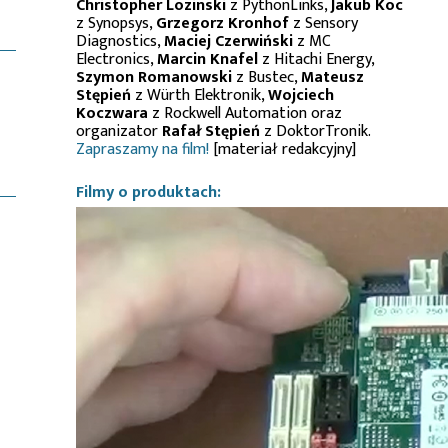
Christopher Lozinski
z PythonLinks,
Jakub Koc
z Synopsys,
Grzegorz Kronhof
z Sensory
Diagnostics,
Maciej Czerwiński
z MC
Electronics,
Marcin Knafel
z Hitachi Energy,
Szymon Romanowski
z Bustec,
Mateusz
Stępień
z Würth Elektronik,
Wojciech
Koczwara
z Rockwell Automation oraz
organizator
Rafał Stępień
z DoktorTronik.
Zapraszamy na film!
[materiał redakcyjny]
Filmy o produktach: