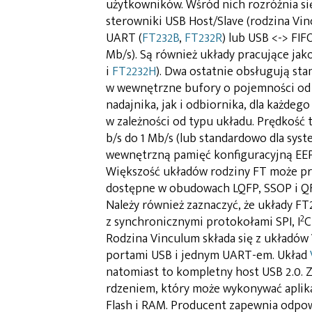
użytkowników. Wśród nich rozróżnia się
sterowniki USB Host/Slave (rodzina Vi
UART (
FT232B
,
FT232R
) lub USB <-> FIFO
Mb/s). Są również układy pracujące ja
i
FT2232H
). Dwa ostatnie obsługują st
w wewnętrzne bufory o pojemności od 1
nadajnika, jak i odbiornika, dla każdeg
w zależności od typu układu. Prędkość 
b/s do 1 Mb/s (lub standardowo dla sys
wewnętrzną pamięć konfiguracyjną EE
Większość układów rodziny FT może pr
dostępne w obudowach LQFP, SSOP i QFN
Należy również zaznaczyć, że układy F
2
z synchronicznymi protokołami SPI, I
C
Rodzina Vinculum składa się z układów
portami USB i jednym UART-em. Układ
natomiast to kompletny host USB 2.0
rdzeniem, który może wykonywać aplika
Flash i RAM. Producent zapewnia odpo