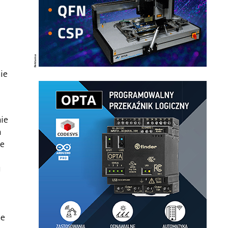
ie
nie
h
ie
i
ne