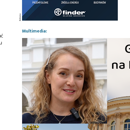
Multimedia:
ać
u