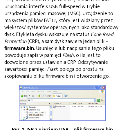
uruchamia interfejs USB full-speed w trybie
urządzenia pamięci masowej (MSC). Urządzenie to
ma system plików FAT12, który jest widziany przez
większość systemów operacyjnych jako standardowy
dysk. Etykieta dysku wskazuje na status
Code Read
Protection
(CRP), a sam dysk zawiera jeden plik –
firmware.bin
. Usunięcie lub nadpisanie tego pliku
powoduje zapis w pamięci
Flash
, o ile jest to
dozwolone przez ustawienia CRP. Odczytywanie
zawartości pamięci
Flash
polega po prostu na
skopiowaniu pliku firmware.bin i otworzenie go.
Rys. 1. ISP z użyciem USB – plik firmware.bin