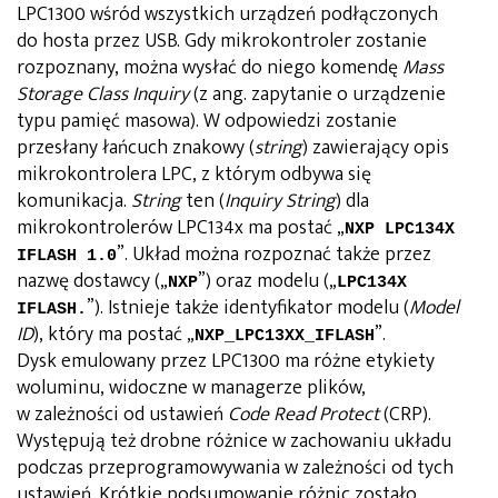
LPC1300 wśród wszystkich urządzeń podłączonych
do hosta przez USB. Gdy mikrokontroler zostanie
rozpoznany, można wysłać do niego komendę
Mass
Storage Class Inquiry
(z ang. zapytanie o urządzenie
typu pamięć masowa). W odpowiedzi zostanie
przesłany łańcuch znakowy (
string
) zawierający opis
mikrokontrolera LPC, z którym odbywa się
komunikacja.
String
ten (
Inquiry String
) dla
mikrokontrolerów LPC134x ma postać „
NXP LPC134X
”. Układ można rozpoznać także przez
IFLASH 1.0
nazwę dostawcy („
”) oraz modelu („
NXP
LPC134X
”). Istnieje także identyfikator modelu (
Model
IFLASH.
ID
), który ma postać „
”.
NXP_LPC13XX_IFLASH
Dysk emulowany przez LPC1300 ma różne etykiety
woluminu, widoczne w managerze plików,
w zależności od ustawień
Code Read Protect
(CRP).
Występują też drobne różnice w zachowaniu układu
podczas przeprogramowywania w zależności od tych
ustawień. Krótkie podsumowanie różnic zostało