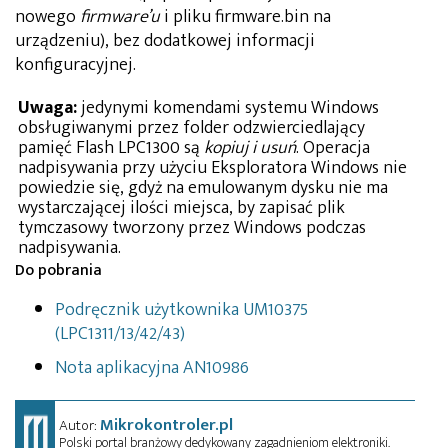
nowego
firmware’u
i pliku firmware.bin na
urządzeniu), bez dodatkowej informacji
konfiguracyjnej.
Uwaga:
jedynymi komendami systemu Windows
obsługiwanymi przez folder odzwierciedlający
pamięć Flash LPC1300 są
kopiuj i usuń
. Operacja
nadpisywania przy użyciu Eksploratora Windows nie
powiedzie się, gdyż na emulowanym dysku nie ma
wystarczającej ilości miejsca, by zapisać plik
tymczasowy tworzony przez Windows podczas
nadpisywania.
Do pobrania
Podręcznik użytkownika UM10375
(LPC1311/13/42/43)
Nota aplikacyjna AN10986
Mikrokontroler.pl
Autor:
Polski portal branżowy dedykowany zagadnieniom elektroniki.