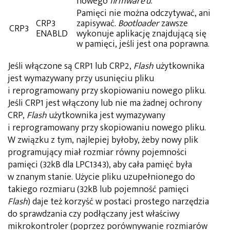
nowego
firmware’u
.
Pamięci nie można odczytywać, ani
CRP3
zapisywać.
Bootloader
zawsze
CRP3
ENABLD
wykonuje aplikację znajdującą się
w pamięci, jeśli jest ona poprawna.
Jeśli włączone są CRP1 lub CRP2,
Flash
użytkownika
jest wymazywany przy usunięciu pliku
i reprogramowany przy skopiowaniu nowego pliku.
Jeśli CRP1 jest włączony lub nie ma żadnej ochrony
CRP,
Flash
użytkownika jest wymazywany
i reprogramowany przy skopiowaniu nowego pliku.
W związku z tym, najlepiej byłoby, żeby nowy plik
programujący miał rozmiar równy pojemności
pamięci (32kB dla LPC1343), aby cała pamięć była
w znanym stanie. Użycie pliku uzupełnionego do
takiego rozmiaru (32kB lub pojemność pamięci
Flash
) daje też korzyść w postaci prostego narzędzia
do sprawdzania czy podłączany jest właściwy
mikrokontroler (poprzez porównywanie rozmiarów