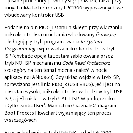
opisane procedury powinny się sprawdzić także przy
innych układach z rodziny LPC1300 wyposażonych we
wbudowany kontroler USB.
Podanie na pin PIO0_1 stanu niskiego przy włączaniu
mikrokontrolera uruchamia wbudowany
firmware
obsługujący tryb programowania
In-System
Programming
i wprowadza mikrokontroler w tryb
ISP (chyba że opcja ta została zablokowana przez
tryb NO_ISP mechanizmu
Code Read Protection
;
szczegóły na ten temat można znaleźć w nocie
aplikacyjnej AN10968). Gdy układ wejdzie w tryb ISP,
sprawdzana jest linia PIO0_3 (USB VBUS). Jeśli jest na
niej stan wysoki, mikrokontroler wchodzi w tryb USB
ISP, a jeśli niski – w tryb UART ISP. W podręczniku
użytkownika User’s Manual można znaleźć diagram
Boot Process Flowchart wyjaśniający ten proces
w szczegółach.
Przy wchodzeniu w tryb USB ISP, układ LPC1300