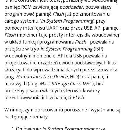
Mikrokontroler jest też wyposażony we wbudowaną
pamięć ROM zawierającą
bootloader
, pozwalający
programować pamięć
Flash
już po zmontowaniu
całego systemu (
In-System Programming
) przy
pomocy interfejsu UART oraz przez USB. API pamięci
Flash
implementuje prosty interfejs dla wbudowanej
w układ funkcji programowania
Flash
i pozwala na
przejście w tryb
In-System Programming
(ISP)
w dowolnym momencie. API dla USB pozwala na
projektowanie urządzeń dwóch podstawowych klas:
służących do wprowadzania danych przez człowieka
(ang.
Human Interface Device
, HID) oraz pamięci
masowych (ang.
Mass Storage Class
, MSC), bez
potrzeby pisania własnych sterowników czy
przechowywania ich w pamięci
Flash
.
W niniejszym opracowaniu poruszane i wyjaśniane są
następujące tematy:
Omówienie
In-System Programming
przy