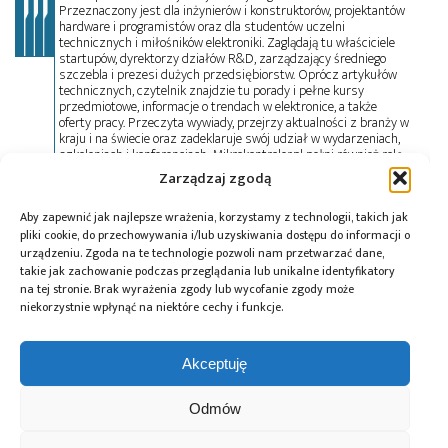
Przeznaczony jest dla inżynierów i konstruktorów, projektantów
hardware i programistów oraz dla studentów uczelni
technicznych i miłośników elektroniki. Zaglądają tu właściciele
startupów, dyrektorzy działów R&D, zarządzający średniego
szczebla i prezesi dużych przedsiębiorstw. Oprócz artykułów
technicznych, czytelnik znajdzie tu porady i pełne kursy
przedmiotowe, informacje o trendach w elektronice, a także
oferty pracy. Przeczyta wywiady, przejrzy aktualności z branży w
kraju i na świecie oraz zadeklaruje swój udział w wydarzeniach,
szkoleniach i konferencjach. Mikrokontroler.pl pełni również rolę
patrona medialnego imprez targowych, konkursów, hackathonów
Zarządzaj zgodą
i seminariów. Zapraszamy do współpracy!
Aby zapewnić jak najlepsze wrażenia, korzystamy z technologii, takich jak
pliki cookie, do przechowywania i/lub uzyskiwania dostępu do informacji o
Tagi:
ISP
,
LPC1300
,
mikrokontrolery
,
NXP
urządzeniu. Zgoda na te technologie pozwoli nam przetwarzać dane,
Semiconductors
,
podzespoły
takie jak zachowanie podczas przeglądania lub unikalne identyfikatory
na tej stronie. Brak wyrażenia zgody lub wycofanie zgody może
niekorzystnie wpłynąć na niektóre cechy i funkcje.
Przeczytaj również:
Akceptuję
Odmów