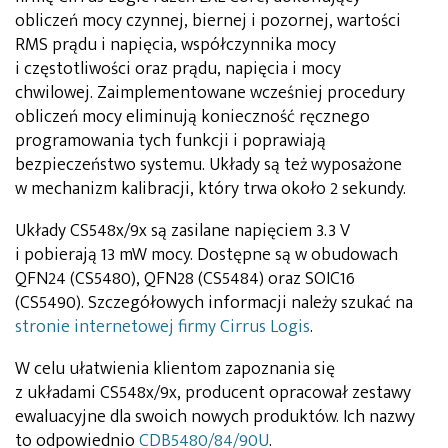
obliczeń mocy czynnej, biernej i pozornej, wartości
RMS prądu i napięcia, współczynnika mocy
i częstotliwości oraz prądu, napięcia i mocy
chwilowej. Zaimplementowane wcześniej procedury
obliczeń mocy eliminują konieczność ręcznego
programowania tych funkcji i poprawiają
bezpieczeństwo systemu. Układy są też wyposażone
w mechanizm kalibracji, który trwa około 2 sekundy.
Układy CS548x/9x są zasilane napięciem 3.3 V
i pobierają 13 mW mocy. Dostępne są w obudowach
QFN24 (CS5480), QFN28 (CS5484) oraz SOIC16
(CS5490). Szczegółowych informacji należy szukać na
stronie internetowej firmy Cirrus Logis
.
W celu ułatwienia klientom zapoznania się
z układami CS548x/9x, producent opracował zestawy
ewaluacyjne dla swoich nowych produktów. Ich nazwy
to odpowiednio
CDB5480/84/90U
.