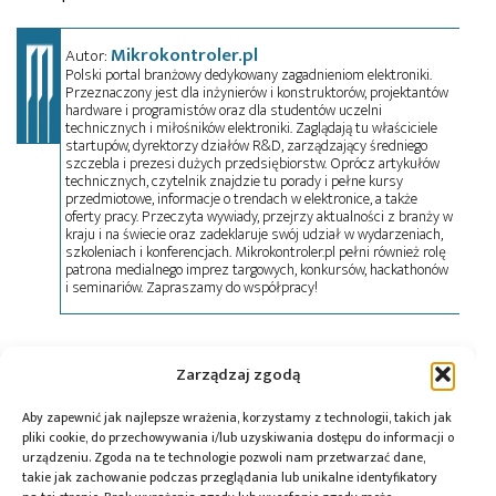
Mikrokontroler.pl
Autor:
Polski portal branżowy dedykowany zagadnieniom elektroniki.
Przeznaczony jest dla inżynierów i konstruktorów, projektantów
hardware i programistów oraz dla studentów uczelni
technicznych i miłośników elektroniki. Zaglądają tu właściciele
startupów, dyrektorzy działów R&D, zarządzający średniego
szczebla i prezesi dużych przedsiębiorstw. Oprócz artykułów
technicznych, czytelnik znajdzie tu porady i pełne kursy
przedmiotowe, informacje o trendach w elektronice, a także
oferty pracy. Przeczyta wywiady, przejrzy aktualności z branży w
kraju i na świecie oraz zadeklaruje swój udział w wydarzeniach,
szkoleniach i konferencjach. Mikrokontroler.pl pełni również rolę
patrona medialnego imprez targowych, konkursów, hackathonów
i seminariów. Zapraszamy do współpracy!
Tagi:
news
,
podzespoły
Zarządzaj zgodą
Aby zapewnić jak najlepsze wrażenia, korzystamy z technologii, takich jak
pliki cookie, do przechowywania i/lub uzyskiwania dostępu do informacji o
urządzeniu. Zgoda na te technologie pozwoli nam przetwarzać dane,
Przeczytaj również:
takie jak zachowanie podczas przeglądania lub unikalne identyfikatory