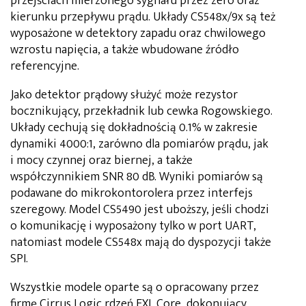
przejściach mierzonego sygnału przez zero oraz
kierunku przepływu prądu. Układy CS548x/9x są też
wyposażone w detektory zapadu oraz chwilowego
wzrostu napięcia, a także wbudowane źródło
referencyjne.
Jako detektor prądowy służyć może rezystor
bocznikujący, przekładnik lub cewka Rogowskiego.
Układy cechują się dokładnością 0.1% w zakresie
dynamiki 4000:1, zarówno dla pomiarów prądu, jak
i mocy czynnej oraz biernej, a także
współczynnikiem SNR 80 dB. Wyniki pomiarów są
podawane do mikrokontorolera przez interfejs
szeregowy. Model CS5490 jest uboższy, jeśli chodzi
o komunikację i wyposażony tylko w port UART,
natomiast modele CS548x mają do dyspozycji także
SPI.
Wszystkie modele oparte są o opracowany przez
firmę Cirrus Logic rdzeń EXL Core, dokonujący