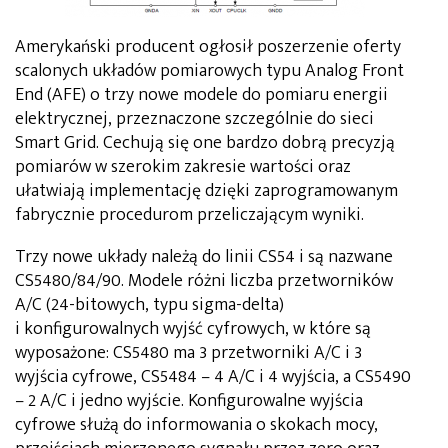
Amerykański producent ogłosił poszerzenie oferty
scalonych układów pomiarowych typu Analog Front
End (AFE) o trzy nowe modele do pomiaru energii
elektrycznej, przeznaczone szczególnie do sieci
Smart Grid. Cechują się one bardzo dobrą precyzją
pomiarów w szerokim zakresie wartości oraz
ułatwiają implementację dzięki zaprogramowanym
fabrycznie procedurom przeliczającym wyniki.
Trzy nowe układy należą do linii CS54 i są nazwane
CS5480/84/90. Modele różni liczba przetworników
A/C (24-bitowych, typu sigma-delta)
i konfigurowalnych wyjść cyfrowych, w które są
wyposażone: CS5480 ma 3 przetworniki A/C i 3
wyjścia cyfrowe, CS5484 – 4 A/C i 4 wyjścia, a CS5490
– 2 A/C i jedno wyjście. Konfigurowalne wyjścia
cyfrowe służą do informowania o skokach mocy,