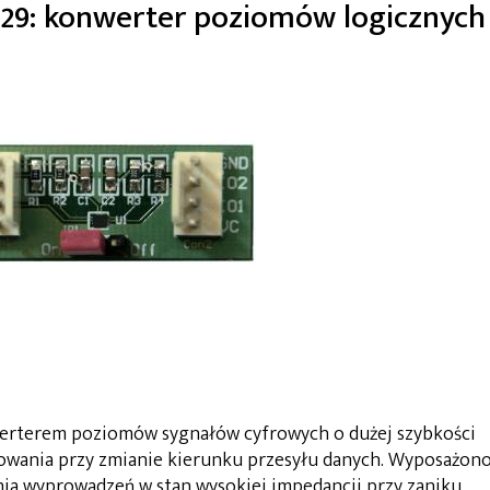
129: konwerter poziomów logicznych
rterem poziomów sygnałów cyfrowych o dużej szybkości
rowania przy zmianie kierunku przesyłu danych. Wyposażon
ia wyprowadzeń w stan wysokiej impedancji przy zaniku