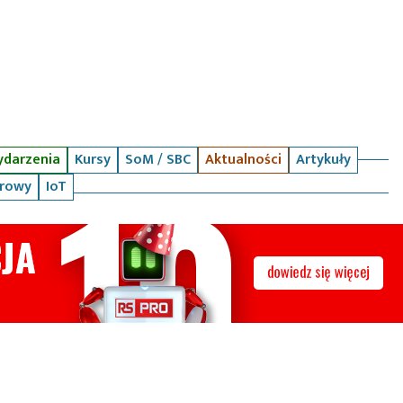
darzenia
Kursy
SoM / SBC
Aktualności
Artykuły
arowy
IoT