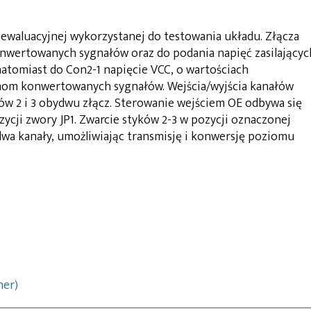
ewaluacyjnej wykorzystanej do testowania układu. Złącza
nwertowanych sygnałów oraz do podania napięć zasilającyc
natomiast do Con2-1 napięcie VCC, o wartościach
om konwertowanych sygnałów. Wejścia/wyjścia kanałów
w 2 i 3 obydwu złącz. Sterowanie wejściem OE odbywa się
cji zwory JP1. Zwarcie styków 2-3 w pozycji oznaczonej
dwa kanały, umożliwiając transmisję i konwersję poziomu
ner)