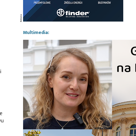
Multimedia:
i
e
wu