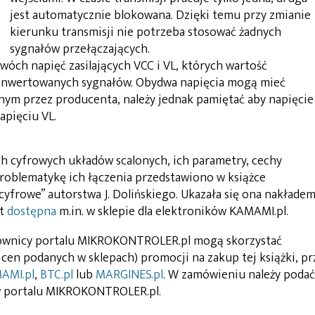
jest automatycznie blokowana. Dzięki temu przy zmianie
kierunku transmisji nie potrzeba stosować żadnych
sygnałów przełączających.
óch napięć zasilających VCC i VL, których wartość
wertowanych sygnałów. Obydwa napięcia mogą mieć
ym przez producenta, należy jednak pamiętać aby napięcie
apięciu VL.
h cyfrowych układów scalonych, ich parametry, cechy
 problematykę ich łączenia przedstawiono w książce
yfrowe” autorstwa J. Dolińskiego. Ukazała się ona nakłade
st
dostępna
m.in. w sklepie dla elektroników KAMAMI.pl.
kownicy portalu MIKROKONTROLER.pl mogą skorzystać
cen podanych w sklepach) promocji na zakup tej książki, pr
AMI.pl
,
BTC.pl
lub
MARGINES.pl
. W zamówieniu należy podać
w portalu MIKROKONTROLER.pl.