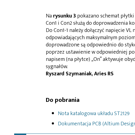
Na
rysunku 3
pokazano schemat płytki 
Con1 i Con2 służą do doprowadzenia ko
Do Con1-1 należy dołączyć napięcie VL 
odpowiadających maksymalnym poziom
doprowadzone są odpowiednio do stykó
poprzez ustawienie w odpowiedniej pozy
napisem (na płytce) „On” aktywuje oby
sygnałów.
Ryszard Szymaniak, Aries RS
Do pobrania
Nota katalogowa układu ST2129
Dokumentacja PCB (Altium Desig