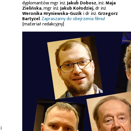
dyplomantów: mgr inż.
Jakub Dobosz
, inż.
Maja
Zielińska
, mgr inż.
Jakub Kołodziej
, dr inż
Weronika Hryniewska-Guzik
i dr inż.
Grzegorz
Bartyzel
.
Zapraszamy do obejrzenia filmu!
[materiał redakcyjny]
i