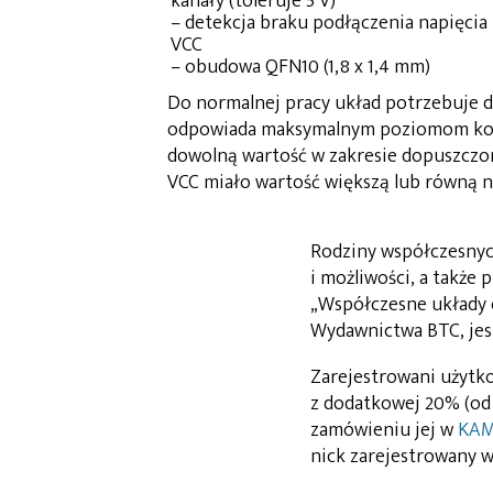
kanały (toleruje 5 V)
– detekcja braku podłączenia napięcia
VCC
– obudowa QFN10 (1,8 x 1,4 mm)
Do normalnej pracy układ potrzebuje dw
odpowiada maksymalnym poziomom kon
dowolną wartość w zakresie dopuszczon
VCC miało wartość większą lub równą n
Rodziny współczesnyc
i możliwości, a także
„Współczesne układy c
Wydawnictwa BTC, je
Zarejestrowani użyt
z dodatkowej 20% (od 
zamówieniu jej w
KAM
nick zarejestrowany 