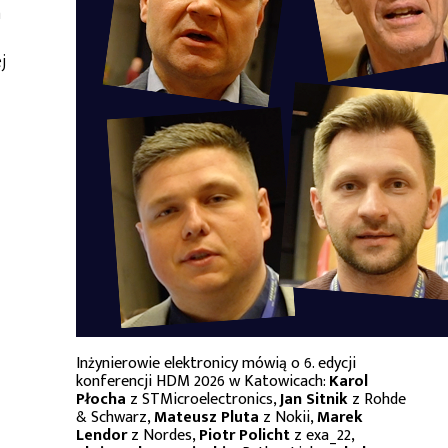
a
j
Inżynierowie elektronicy mówią o 6. edycji
konferencji HDM 2026 w Katowicach:
Karol
Płocha
z STMicroelectronics,
Jan Sitnik
z Rohde
& Schwarz,
Mateusz Pluta
z Nokii,
Marek
Lendor
z Nordes,
Piotr Policht
z exa_22,