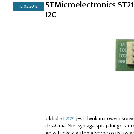
STMicroelectronics ST2
12.03.2012
I2C
Układ
ST2129
jest dwukanałowym konwe
działania. Nie wymaga specjalnego ste
go w funkcję automatycznego ustawian