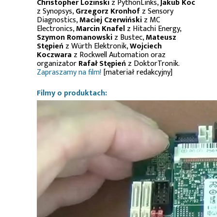
Christopher Lozinski
z PythonLinks,
Jakub Koc
z Synopsys,
Grzegorz Kronhof
z Sensory
Diagnostics,
Maciej Czerwiński
z MC
Electronics,
Marcin Knafel
z Hitachi Energy,
Szymon Romanowski
z Bustec,
Mateusz
Stępień
z Würth Elektronik,
Wojciech
Koczwara
z Rockwell Automation oraz
organizator
Rafał Stępień
z DoktorTronik.
Zapraszamy na film!
[materiał redakcyjny]
Filmy o produktach: