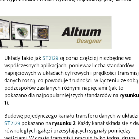
Układy takie jak
ST2129
są coraz częściej niezbędne we
współczesnych aplikacjach, ponieważ liczba standardów
napięciowych w układach cyfrowych i prędkości transmisj
danych rosną, co powoduje trudności w łączeniu ze sobą
4
podzespołów zasilanych różnymi napięciami (jak to
pokazano dla najpopularniejszych standardów na
rysunku
1
).
Budowę pojedynczego kanału transferu danych w układzi
ST2129
pokazano na
rysunku 2
. Każdy kanał składa się z d
równoległych gałęzi przesyłających sygnały pomiędzy
wejściami. W czasie transmisji pracuje tylko jedna, druga