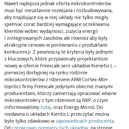
Nawet najlepsza jednak oferta mikrokontrolerów
musi być nieustannie rozwijana i rozbudowywana,
aby znajdujące się w niej układy nie tylko mogły
spełniać coraz bardziej wymagające oczekiwania
klientów wobec wydajności, zużycia energii
i zintegrowanych zasobów, ale również aby były
atrakcyjne cenowo w porównaniu z produktami
konkurencji. Z pewnością te kryteria były jednymi
z kluczowych, które przyświecały projektantom
nowej w ofercie Freescale serii układów Kienetis L –
pierwszej dostępnej na rynku rodzinie
mikrokontrolerów z rdzeniem ARM Cortex-M0+
(oprócz firmy Freescale jedynymi obecnie znanymi
producentami, którzy zamierzają opracować własne
mikrokontrolery z tym rdzeniem są NXP, o czym
informowaliśmy
tutaj
, oraz Energy Micro). Do
niedawna o układach Kientis L przeczytać można
było tylko zdawkowo w
zapowiedziach producenta
.
Od
czerwcowej premiery tych układów
na stronie