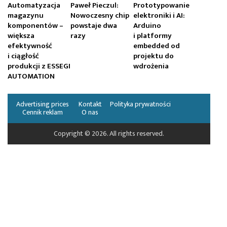
Automatyzacja
Paweł Pieczul:
Prototypowanie
magazynu
Nowoczesny chip
elektroniki i AI:
komponentów –
powstaje dwa
Arduino
większa
razy
i platformy
efektywność
embedded od
i ciągłość
projektu do
produkcji z ESSEGI
wdrożenia
AUTOMATION
Advertising prices
Kontakt
Polityka prywatności
Cennik reklam
O nas
Copyright © 2026. All rights reserved.