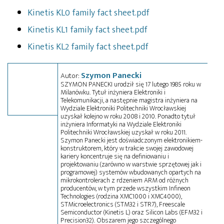
Kinetis KL0 family fact sheet.pdf
Kinetis KL1 family fact sheet.pdf
Kinetis KL2 family fact sheet.pdf
Szymon Panecki
Autor:
SZYMON PANECKI urodził się 17 lutego 1985 roku w
Milanówku. Tytuł inżyniera Elektroniki i
Telekomunikacji, a następnie magistra inżyniera na
Wydziale Elektroniki Politechniki Wrocławskiej
uzyskał kolejno w roku 2008 i 2010. Ponadto tytuł
inżyniera Informatyki na Wydziale Elektroniki
Politechniki Wrocławskiej uzyskał w roku 2011.
Szymon Panecki jest doświadczonym elektronikiem-
konstruktorem, który w trakcie swojej zawodowej
kariery koncentruje się na definiowaniu i
projektowaniu (zarówno w warstwie sprzętowej jak i
programowej) systemów wbudowanych opartych na
mikrokontrolerach z rdzeniem ARM od różnych
producentów, w tym przede wszystkim Infineon
Technologies (rodzina XMC1000 i XMC4000),
STMicroelectronics (STM32 i STR7), Freescale
Semiconductor (Kinetis L) oraz Silicon Labs (EFM32 i
Precision32). Obszarem jego szczególnego