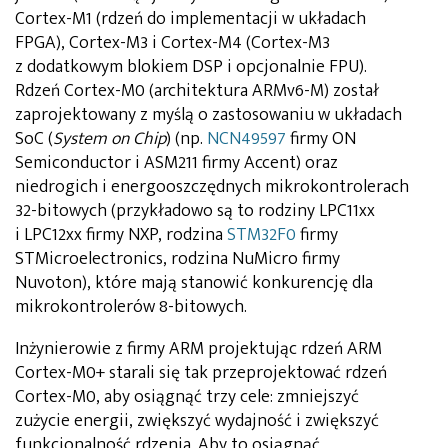
Cortex-M1 (rdzeń do implementacji w układach
FPGA), Cortex-M3 i Cortex-M4 (Cortex-M3
z dodatkowym blokiem DSP i opcjonalnie FPU).
Rdzeń Cortex-M0 (architektura ARMv6-M) został
zaprojektowany z myślą o zastosowaniu w układach
SoC (
System on Chip
) (np.
NCN49597
firmy ON
Semiconductor i ASM211 firmy Accent) oraz
niedrogich i energooszczędnych mikrokontrolerach
32-bitowych (przykładowo są to rodziny LPC11xx
i LPC12xx firmy NXP, rodzina
STM32F0
firmy
STMicroelectronics, rodzina NuMicro firmy
Nuvoton), które mają stanowić konkurencję dla
mikrokontrolerów 8-bitowych.
Inżynierowie z firmy ARM projektując rdzeń ARM
Cortex-M0+ starali się tak przeprojektować rdzeń
Cortex-M0, aby osiągnąć trzy cele: zmniejszyć
zużycie energii, zwiększyć wydajność i zwiększyć
funkcjonalność rdzenia. Aby to osiągnąć,