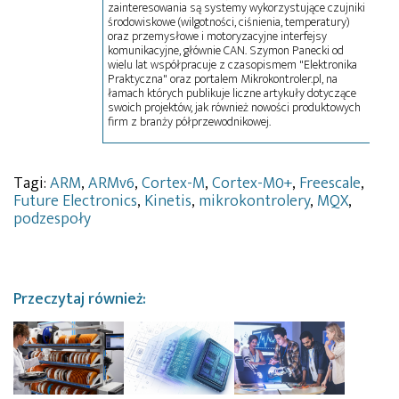
zainteresowania są systemy wykorzystujące czujniki
środowiskowe (wilgotności, ciśnienia, temperatury)
oraz przemysłowe i motoryzacyjne interfejsy
komunikacyjne, głównie CAN. Szymon Panecki od
wielu lat współpracuje z czasopismem "Elektronika
Praktyczna" oraz portalem Mikrokontroler.pl, na
łamach których publikuje liczne artykuły dotyczące
swoich projektów, jak również nowości produktowych
firm z branży półprzewodnikowej.
Tagi:
ARM
,
ARMv6
,
Cortex-M
,
Cortex-M0+
,
Freescale
,
Future Electronics
,
Kinetis
,
mikrokontrolery
,
MQX
,
podzespoły
Przeczytaj również: