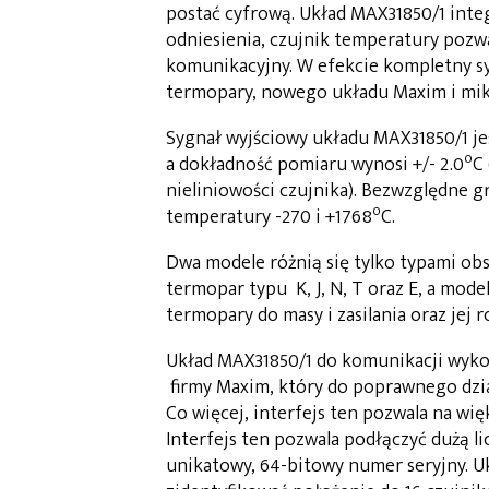
postać cyfrową. Układ MAX31850/1 inte
odniesienia, czujnik temperatury pozw
komunikacyjny. W efekcie kompletny s
termopary, nowego układu Maxim i mik
Sygnał wyjściowy układu MAX31850/1 jes
o
a dokładność pomiaru wynosi +/- 2.0
C
nieliniowości czujnika). Bezwzględne 
o
temperatury -270 i +1768
C.
Dwa modele różnią się tylko typami ob
termopar typu K, J, N, T oraz E, a mode
termopary do masy i zasilania oraz jej
Układ MAX31850/1 do komunikacji wykorzy
firmy Maxim, który do poprawnego dział
Co więcej, interfejs ten pozwala na wię
Interfejs ten pozwala podłączyć dużą li
unikatowy, 64-bitowy numer seryjny. U