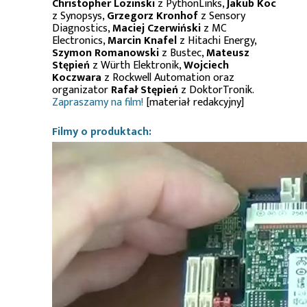
Christopher Lozinski
z PythonLinks,
Jakub Koc
z Synopsys,
Grzegorz Kronhof
z Sensory
Diagnostics,
Maciej Czerwiński
z MC
Electronics,
Marcin Knafel
z Hitachi Energy,
Szymon Romanowski
z Bustec,
Mateusz
Stępień
z Würth Elektronik,
Wojciech
Koczwara
z Rockwell Automation oraz
organizator
Rafał Stępień
z DoktorTronik.
Zapraszamy na film!
[materiał redakcyjny]
Filmy o produktach: