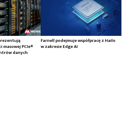
prezentują
Farnell podejmuje współpracę z Hailo
ci masowej PCIe®
w zakresie Edge AI
centrów danych