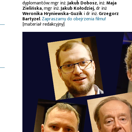
dyplomantów: mgr inż.
Jakub Dobosz
, inż.
Maja
Zielińska
, mgr inż.
Jakub Kołodziej
, dr inż
Weronika Hryniewska-Guzik
i dr inż.
Grzegorz
Bartyzel
.
Zapraszamy do obejrzenia filmu!
[materiał redakcyjny]