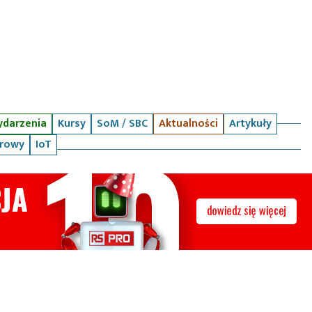
darzenia
Kursy
SoM / SBC
Aktualności
Artykuły
arowy
IoT