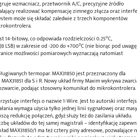
gruje wzmacniacz, przetwornik A/C, precyzyjne źródło
alający realizować kompensację zimnego złącza oraz interfe
ystem może się składać zaledwie z trzech komponentów:
rokontrolera.
o
t 14-bitowy, co odpowiada rozdzielczości 0.25
C,
o
 (8 LSB) w zakresie od -200 do +700
C (nie biorąc pod uwagę
granice możliwości pomiarowych wyznaczają natomiast
sługiwanych termopar. MAX31850 jest przeznaczony dla
l MAX31851 dla S i R. Nowy układ firmy Maxim wykrywa zwarci
 rozwarcie, podając stosowny komunikat do mikrokontrolera.
stuje interfejs o nazwie 1-Wire. Jest to autorski interfejs
ania wymaga użycia tylko jednej linii sygnałowej oraz masy
kszą redukcję połączeń, gdyż służy też do zasilania układu.
czbę układów do tej samej magistrali – identyfikację zapewn
kład MAX31850/1 ma też cztery piny adresowe, pozwalające n