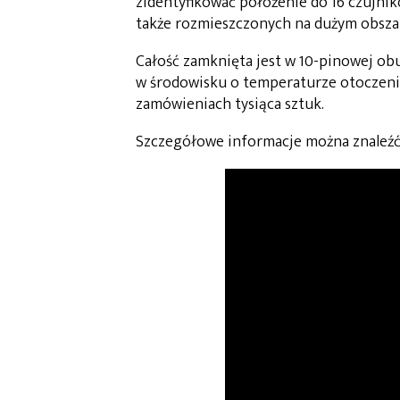
zidentyfikować położenie do 16 czujni
także rozmieszczonych na dużym obsza
Całość zamknięta jest w 10-pinowej ob
w środowisku o temperaturze otoczenia
zamówieniach tysiąca sztuk.
Szczegółowe informacje można znaleź