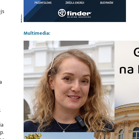
js
Multimedia:
a
.
ia
p.