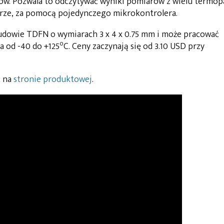
ków. Pozwala to odczytywać wyniki pomiarów z wielu termop
rze, za pomocą pojedynczego mikrokontrolera.
udowie TDFN o wymiarach 3 x 4 x 0.75 mm i może pracować
o
 od -40 do +125
C. Ceny zaczynają się od 3.10 USD przy
ć na
stronie produktowej
.