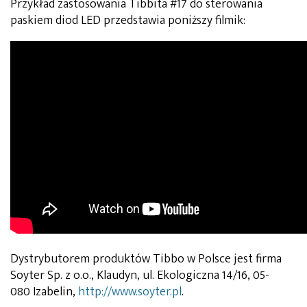
Przykład zastosowania Tibbita #17 do sterowania
paskiem diod LED przedstawia poniższy filmik:
Dystrybutorem produktów Tibbo w Polsce jest firma
Soyter Sp. z o.o., Klaudyn, ul. Ekologiczna 14/16, 05-
080 Izabelin,
http://www.soyter.pl
.