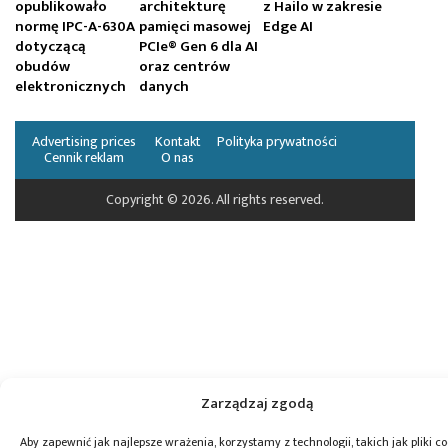
opublikowało
architekturę
z Hailo w zakresie
normę IPC-A-630A
pamięci masowej
Edge AI
dotyczącą
PCIe® Gen 6 dla AI
obudów
oraz centrów
elektronicznych
danych
Advertising prices
Kontakt
Polityka prywatności
Cennik reklam
O nas
Copyright © 2026. All rights reserved.
Zarządzaj zgodą
Aby zapewnić jak najlepsze wrażenia, korzystamy z technologii, takich jak pliki co