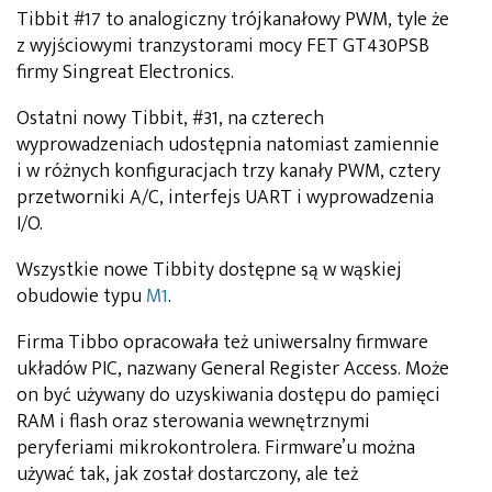
Tibbit #17 to analogiczny trójkanałowy PWM, tyle że
z wyjściowymi tranzystorami mocy FET GT430PSB
firmy Singreat Electronics.
Ostatni nowy Tibbit, #31, na czterech
wyprowadzeniach udostępnia natomiast zamiennie
i w różnych konfiguracjach trzy kanały PWM, cztery
przetworniki A/C, interfejs UART i wyprowadzenia
I/O.
Wszystkie nowe Tibbity dostępne są w wąskiej
obudowie typu
M1
.
Firma Tibbo opracowała też uniwersalny firmware
układów PIC, nazwany General Register Access. Może
on być używany do uzyskiwania dostępu do pamięci
RAM i flash oraz sterowania wewnętrznymi
peryferiami mikrokontrolera. Firmware’u można
używać tak, jak został dostarczony, ale też