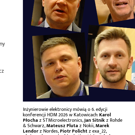
jny
cz
Inżynierowie elektronicy mówią o 6. edycji
konferencji HDM 2026 w Katowicach:
Karol
Płocha
z STMicroelectronics,
Jan Sitnik
z Rohde
& Schwarz,
Mateusz Pluta
z Nokii,
Marek
Lendor
z Nordes,
Piotr Policht
z exa_22,