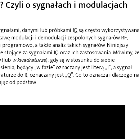
Q? Czyli o sygnałach i modulacjach
ygnałami, danymi lub próbkami IQ są często wykorzystywan
awę modulacji i demodulacji zespolonych sygnałów RF,
 programowo, a także analiz takich sygnałów. Niniejszy
 stojące za sygnałami IQ oraz ich zastosowania. Mówimy, ż
e
(lub
w kwadraturze
), gdy są w stosunku do siebie
sienia, będący „w fazie” oznaczany jest literą „I”, a sygnał
aturze do I), oznaczany jest „Q”. Co to oznacza i dlaczego n
ając od podstaw.