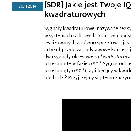
[SDR] Jakie jest Twoje I
26.11.2014
kwadraturowych
Sygnały kwadraturowe, nazywane też s
w systemach radiowych. Stanowią podst
realizowanych zarówno sprzętowo, jak i
artykuł przybliża podstawowe koncepcje
dwa sygnały okresowe są
kwadraturow
o
przesunięte w fazie o 90
. Sygnał odnie
o
przesunięty o 90
(czyli będący w kwadr
obchodzi? Przyjrzyjmy się temu zaczyn