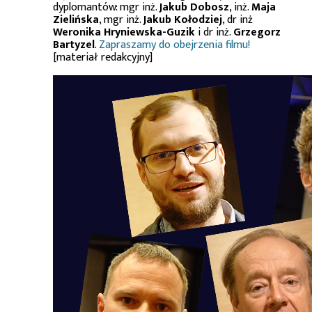
dyplomantów: mgr inż.
Jakub Dobosz
, inż.
Maja
Zielińska
, mgr inż.
Jakub Kołodziej
, dr inż
Weronika Hryniewska-Guzik
i dr inż.
Grzegorz
Bartyzel
.
Zapraszamy do obejrzenia filmu!
[materiał redakcyjny]