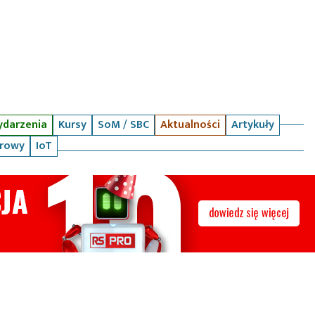
darzenia
Kursy
SoM / SBC
Aktualności
Artykuły
arowy
IoT