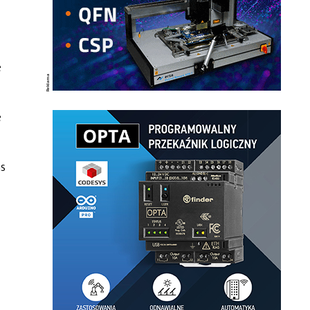
e
e
as