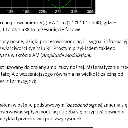
aną równaniem: V(t) = A * sin (2 * π * f * t + Ф), gdzie:
, t to czas a Ф to przesunięcie fazowe.
mocy nośnej dzięki procesowi modulacji – sygnał informacy
any właściwości sygnału RF. Prostym przykładem takiego
wana w skrócie AM (
Amplitude Modulation
).
st używany do zmiany amplitudy nośnej. Matematycznie rze
stałej A z wcześniejszego równania na wielkość zależną od
ał informacyjny):
gnałem w paśmie podstawowym (
baseband signal
) zmienia się
aobserwować wpływ modulacji trzeba się przyjrzeć obwiedni
przykład przedstawia poniższy rysunek.