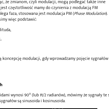
c, że zmianom, czyli modulacji, mogą podlegać także inne
 jest częstotliwość mamy do czynienia z modulacją FM
ulega faza, stosowana jest modulacja PM (
Phase Modulation
).
imy więc podstawić:
lituda,
,
ą koncepcję modulacji, gdy wprowadzamy pojęcie sygnałów
ch
o
oidami wynosi 90
(lub π/2 radianów), mówimy że sygnały te 
sygnałów są sinusoida i kosinusoida.