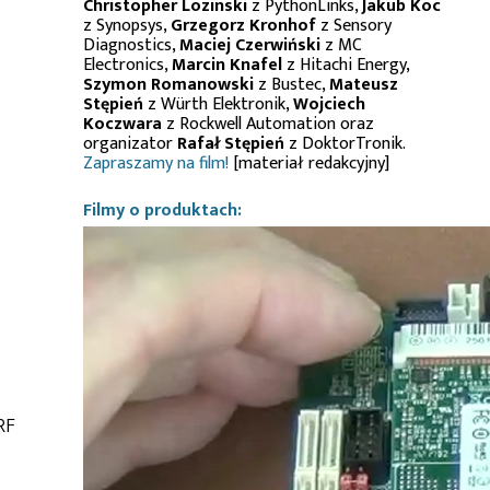
Christopher Lozinski
z PythonLinks,
Jakub Koc
z Synopsys,
Grzegorz Kronhof
z Sensory
Diagnostics,
Maciej Czerwiński
z MC
Electronics,
Marcin Knafel
z Hitachi Energy,
Szymon Romanowski
z Bustec,
Mateusz
Stępień
z Würth Elektronik,
Wojciech
Koczwara
z Rockwell Automation oraz
organizator
Rafał Stępień
z DoktorTronik.
Zapraszamy na film!
[materiał redakcyjny]
Filmy o produktach:
RF