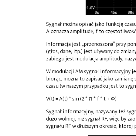
Sygnał można opisać jako funkcję czasu d
A oznacza amplitudę, f to częstotliwość
Informacja jest „przenoszona” przy po
(głos, dane, itp.) jest używany do zmi
zabiegu jest modulacja amplitudy, nazy
W modulacji AM sygnał informacyjny je
biorąc, można to zapisać jako zamianę 
czasu (w naszym przypadku jest to sygn
V(t) = A(t) * sin (2 * π * f * t + Ф)
Sygnał informacyjny, nazywany też sy
dużo wolniej, niż sygnał RF, więc by z
sygnału RF w dłuższym okresie, której 