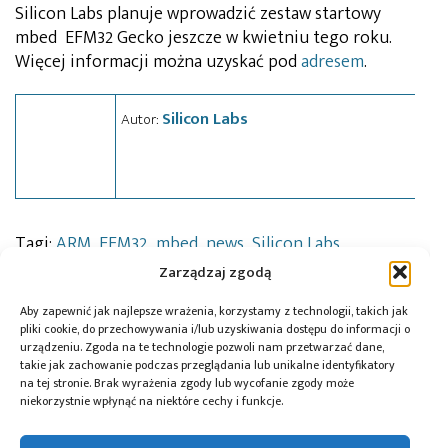
Silicon Labs planuje wprowadzić zestaw startowy
mbed EFM32 Gecko jeszcze w kwietniu tego roku.
Więcej informacji można uzyskać pod
adresem
.
Silicon Labs
Autor:
Tagi:
ARM
,
EFM32
,
mbed
,
news
,
Silicon Labs
Zarządzaj zgodą
Aby zapewnić jak najlepsze wrażenia, korzystamy z technologii, takich jak
Przeczytaj również:
pliki cookie, do przechowywania i/lub uzyskiwania dostępu do informacji o
urządzeniu. Zgoda na te technologie pozwoli nam przetwarzać dane,
takie jak zachowanie podczas przeglądania lub unikalne identyfikatory
na tej stronie. Brak wyrażenia zgody lub wycofanie zgody może
niekorzystnie wpłynąć na niektóre cechy i funkcje.