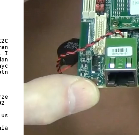
2C w trybie zapisu

anie rejestru Tobj1)

 I2C pod adresem do odczytu

anych

ych

tnego) bajtu danych

zenie 16-sto bitowej zmiennej składającej
2 K, wynikiem tej operacji jest temperatu
usza

ia LCD)
