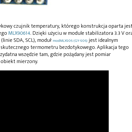
kowy czujnik temperatury, którego konstrukcja oparta jes
nego
MLX90614
. Dzięki użyciu w module stabilizatora 3.3 V or
 (linie SDA, SCL), moduł
jest idealnym
modMLX906 (GY-906)
i skutecznego termometru bezdotykowego. Aplikacja tego
zydatna wszędzie tam, gdzie pożądany jest pomiar
 obiekt mierzony.