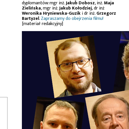
dyplomantów: mgr inż.
Jakub Dobosz
, inż.
Maja
Zielińska
, mgr inż.
Jakub Kołodziej
, dr inż
Weronika Hryniewska-Guzik
i dr inż.
Grzegorz
Bartyzel
.
Zapraszamy do obejrzenia filmu!
[materiał redakcyjny]