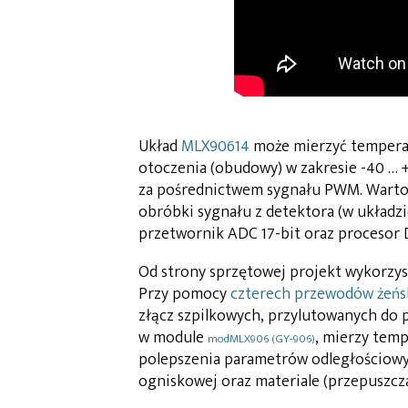
Układ
MLX90614
może mierzyć temperat
otoczenia (obudowy) w zakresie -40 … +
za pośrednictwem sygnału PWM. Warto
obróbki sygnału z detektora (w układ
przetwornik ADC 17-bit oraz procesor D
Od strony sprzętowej projekt wykorzys
Przy pomocy
czterech przewodów żeńs
złącz szpilkowych, przylutowanych do p
w module
, mierzy tem
modMLX906 (GY-906)
polepszenia parametrów odległościowy
ogniskowej oraz materiale (przepuszc