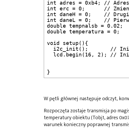
int adres = 0xb4; // Adres
int erc = 0;      // Zmien
int daneH = 0;    // Drugi
int daneL = 0;    // Pierw
double tempnalsb = 0.02;  
double temperatura = 0;   
void setup(){

  i2c_init();       // Ini
  lcd.begin(16, 2); // Ini
W pętli głównej następuje odczyt, konwe
Rozpoczęta zostaje transmisja po magis
temperatury obiektu (Tobj1, adres 0x07)
warunek konieczny poprawnej transmis