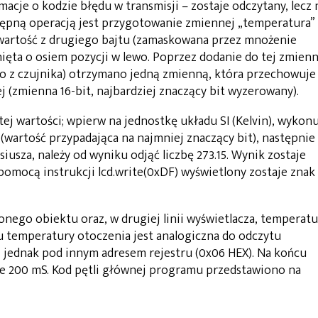
macje o kodzie błędu w transmisji – zostaje odczytany, lecz 
tępną operacją jest przygotowanie zmiennej „temperatura”
a wartość z drugiego bajtu (zamaskowana przez mnożenie
unięta o osiem pozycji w lewo. Poprzez dodanie do tej zmienn
o z czujnika) otrzymano jedną zmienną, która przechowuje
 (zmienna 16-bit, najbardziej znaczący bit wyzerowany).
tej wartości; wpierw na jednostkę układu SI (Kelvin), wykon
(wartość przypadająca na najmniej znaczący bit), następnie
siusza, należy od wyniku odjąć liczbę 273.15. Wynik zostaje
pomocą instrukcji lcd.write(0xDF) wyświetlony zostaje znak
nego obiektu oraz, w drugiej linii wyświetlacza, temperat
u temperatury otoczenia jest analogiczna do odczytu
j jednak pod innym adresem rejestru (0x06 HEX). Na końcu
 200 mS. Kod pętli głównej programu przedstawiono na