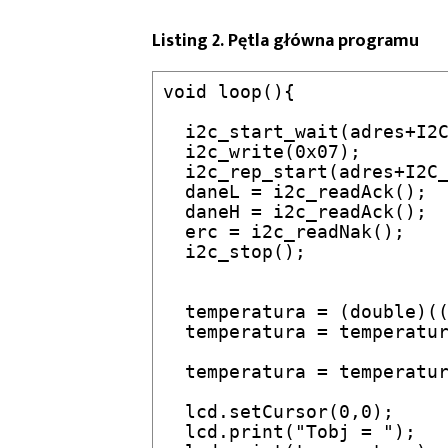
Listing 2. Pętla główna programu
void loop(){ 

  i2c_start_wait(adres+I2C
  i2c_write(0x07);        
  i2c_rep_start(adres+I2C_
  daneL = i2c_readAck();  
  daneH = i2c_readAck();  
  erc = i2c_readNak();    
  i2c_stop();             
  temperatura = (double)((
  temperatura = temperatur
  temperatura = temperatur
  lcd.setCursor(0,0);     
  lcd.print("Tobj = ");
