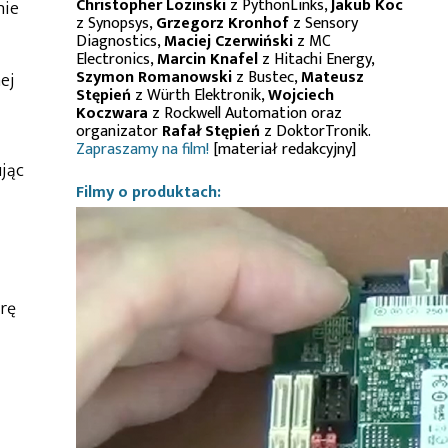
Christopher Lozinski
z PythonLinks,
Jakub Koc
nie
z Synopsys,
Grzegorz Kronhof
z Sensory
Diagnostics,
Maciej Czerwiński
z MC
Electronics,
Marcin Knafel
z Hitachi Energy,
Szymon Romanowski
z Bustec,
Mateusz
ej
Stępień
z Würth Elektronik,
Wojciech
Koczwara
z Rockwell Automation oraz
organizator
Rafał Stępień
z DoktorTronik.
Zapraszamy na film!
[materiał redakcyjny]
ując
Filmy o produktach:
urę