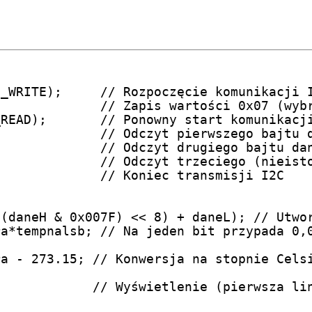
_WRITE);     // Rozpoczęcie komunikacji I
             // Zapis wartości 0x07 (wybr
READ);       // Ponowny start komunikacji
             // Odczyt pierwszego bajtu d
             // Odczyt drugiego bajtu dan
             // Odczyt trzeciego (nieisto
             // Koniec transmisji I2C

(daneH & 0x007F) << 8) + daneL); // Utwor
a*tempnalsb; // Na jeden bit przypada 0,0
a - 273.15; // Konwersja na stopnie Celsi
            // Wyświetlenie (pierwsza lin