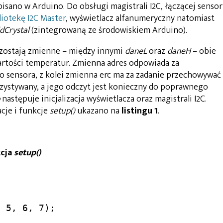
sano w Arduino. Do obsługi magistrali I2C, łączącej sensor
liotekę I2C Master
, wyświetlacz alfanumeryczny natomiast
idCrystal
(zintegrowaną ze środowiskiem Arduino).
zostają zmienne – między innymi
daneL
oraz
daneH
– obie
artości temperatur. Zmienna
adres
odpowiada za
 sensora, z kolei zmienna
erc
ma za zadanie przechowywać
orzystywany, a jego odczyt jest konieczny do poprawnego
następuje inicjalizacja wyświetlacza oraz magistrali I2C.
cje i funkcje
setup()
ukazano na
listingu 1
.
kcja
setup()
 5, 6, 7);
