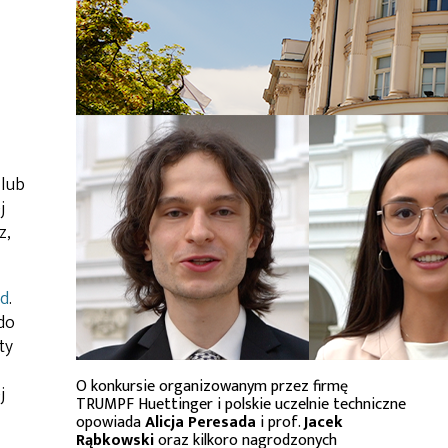
 lub
j
z,
ld
.
do
ty
O konkursie organizowanym przez firmę
j
TRUMPF Huettinger i polskie uczelnie techniczne
opowiada
Alicja Peresada
i prof.
Jacek
Rąbkowski
oraz kilkoro nagrodzonych