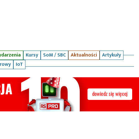
darzenia
Kursy
SoM / SBC
Aktualności
Artykuły
arowy
IoT