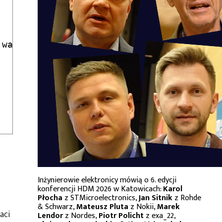
wartość cyfrowa

Inżynierowie elektronicy mówią o 6. edycji
konferencji HDM 2026 w Katowicach:
Karol
Płocha
z STMicroelectronics,
Jan Sitnik
z Rohde
& Schwarz,
Mateusz Pluta
z Nokii,
Marek
aci
Lendor
z Nordes,
Piotr Policht
z exa_22,