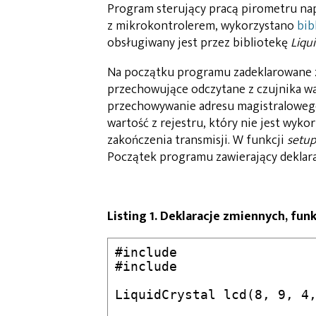
Program sterujący pracą pirometru napi
z mikrokontrolerem, wykorzystano
bib
obsługiwany jest przez bibliotekę
Liqu
Na początku programu zadeklarowane 
przechowujące odczytane z czujnika w
przechowywanie adresu magistralowego
wartość z rejestru, który nie jest wyk
zakończenia transmisji. W funkcji
setup
Początek programu zawierający deklara
Listing 1. Deklaracje zmiennych, fun
#include 

#include 

LiquidCrystal lcd(8, 9, 4,