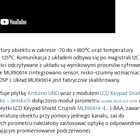
ury obiektu w zakresie -70 do +380°C oraz temperatury
 125°C. Komunikacja z układem odbywa się po magistrali I2C
ści odczytywane z układu są wynikowymi procesów cyfrowe
zie MLX90614 zintegrowano sensor, nisko-szumny wzmacniac
SP ). Układ MLX90614 jest fabrycznie skalibrowany.
tuje płytkę
Arduino UNO
wraz z modułem
LCD Keypad Shie
ko – żeńskich
dołączono moduł pirometru
modMLX906 (GY-906)
łytki LCD Keypad Shield. Czujnik
MLX90614
-(… )-BAA, zawar
peraturę obiektu przy pomocy jednego kanału, zaś do
ch pirometru należałoby zastosować optykę o odpowiednie
zającym promieniowanie podczerwone).