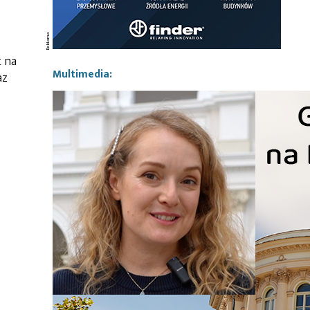
t na
Multimedia:
az