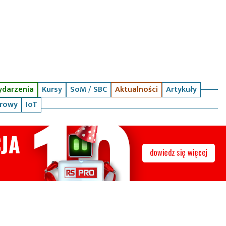
darzenia
Kursy
SoM / SBC
Aktualności
Artykuły
arowy
IoT