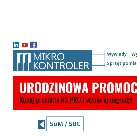
Wywiady
Wy
Sprzęt pomi
SoM / SBC