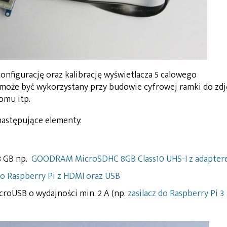
nfigurację oraz kalibrację wyświetlacza 5 calowego
może być wykorzystany przy budowie cyfrowej ramki do zdj
omu itp.
następujące elementy:
8 GB np.
GOODRAM MicroSDHC 8GB Class10 UHS-I z adapte
do Raspberry Pi z HDMI oraz USB
croUSB o wydajności min. 2 A (np.
zasilacz do Raspberry Pi 3