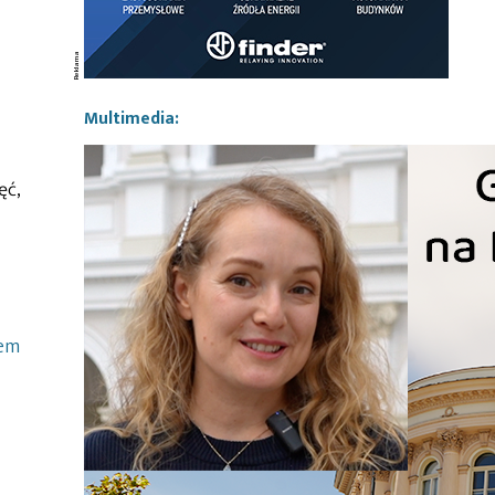
Multimedia:
ęć,
rem