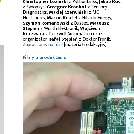
Christopher Lozinski
z PythonLinks,
Jakub Koc
z Synopsys,
Grzegorz Kronhof
z Sensory
Diagnostics,
Maciej Czerwiński
z MC
Electronics,
Marcin Knafel
z Hitachi Energy,
Szymon Romanowski
z Bustec,
Mateusz
Stępień
z Würth Elektronik,
Wojciech
Koczwara
z Rockwell Automation oraz
organizator
Rafał Stępień
z DoktorTronik.
Zapraszamy na film!
[materiał redakcyjny]
Filmy o produktach: