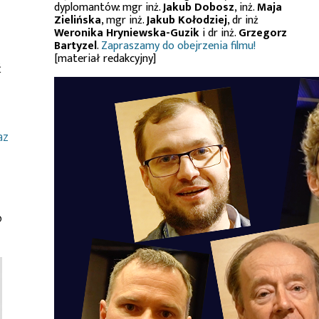
dyplomantów: mgr inż.
Jakub Dobosz
, inż.
Maja
Zielińska
, mgr inż.
Jakub Kołodziej
, dr inż
Weronika Hryniewska-Guzik
i dr inż.
Grzegorz
Bartyzel
.
Zapraszamy do obejrzenia filmu!
[materiał redakcyjny]
ć
az
o