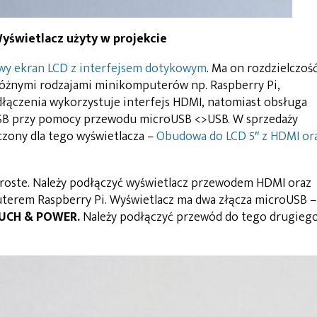
Wyświetlacz użyty w projekcie
owy ekran LCD z interfejsem dotykowym
. Ma on rozdzielczoś
 różnymi rodzajami minikomputerów np. Raspberry Pi,
dłączenia wykorzystuje interfejs HDMI, natomiast obsługa
USB przy pomocy przewodu microUSB <>USB. W sprzedaży
zony dla tego wyświetlacza –
Obudowa do LCD 5″ z HDMI or
proste. Należy podłączyć wyświetlacz przewodem HDMI oraz
erem Raspberry Pi. Wyświetlacz ma dwa złącza microUSB –
UCH & POWER.
Należy podłączyć przewód do tego drugieg