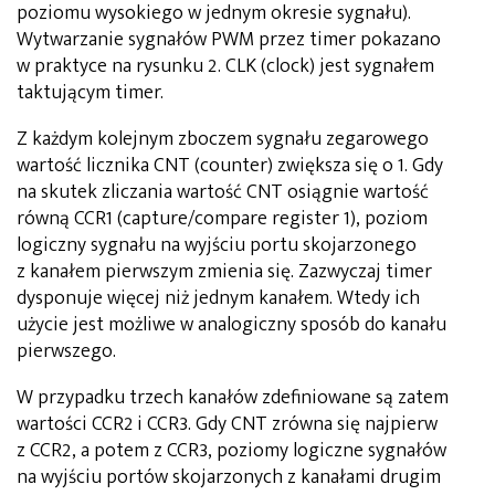
poziomu wysokiego w jednym okresie sygnału).
Wytwarzanie sygnałów PWM przez timer pokazano
w praktyce na rysunku 2. CLK (clock) jest sygnałem
taktującym timer.
Z każdym kolejnym zboczem sygnału zegarowego
wartość licznika CNT (counter) zwiększa się o 1. Gdy
na skutek zliczania wartość CNT osiągnie wartość
równą CCR1 (capture/compare register 1), poziom
logiczny sygnału na wyjściu portu skojarzonego
z kanałem pierwszym zmienia się. Zazwyczaj timer
dysponuje więcej niż jednym kanałem. Wtedy ich
użycie jest możliwe w analogiczny sposób do kanału
pierwszego.
W przypadku trzech kanałów zdefiniowane są zatem
wartości CCR2 i CCR3. Gdy CNT zrówna się najpierw
z CCR2, a potem z CCR3, poziomy logiczne sygnałów
na wyjściu portów skojarzonych z kanałami drugim