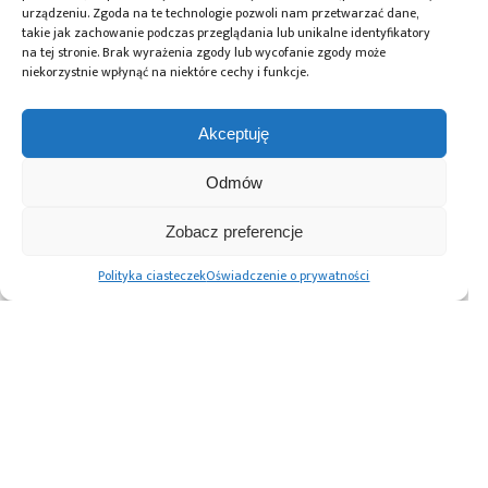
Semiconductor (Kinetis L) oraz Silicon Labs (EFM32 i
urządzeniu. Zgoda na te technologie pozwoli nam przetwarzać dane,
Precision32). Obszarem jego szczególnego
takie jak zachowanie podczas przeglądania lub unikalne identyfikatory
zainteresowania są systemy wykorzystujące czujniki
na tej stronie. Brak wyrażenia zgody lub wycofanie zgody może
środowiskowe (wilgotności, ciśnienia, temperatury)
oraz przemysłowe i motoryzacyjne interfejsy
niekorzystnie wpłynąć na niektóre cechy i funkcje.
komunikacyjne, głównie CAN. Szymon Panecki od
wielu lat współpracuje z czasopismem "Elektronika
Praktyczna" oraz portalem Mikrokontroler.pl, na
Akceptuję
łamach których publikuje liczne artykuły dotyczące
swoich projektów, jak również nowości produktowych
firm z branży półprzewodnikowej.
Odmów
Zobacz preferencje
Tagi:
Arduino
,
kurs
,
STM32
,
STM32Duino
Polityka ciasteczek
Oświadczenie o prywatności
Przeczytaj również:
Trendy
Raspberry Pi
Jedna taśma –