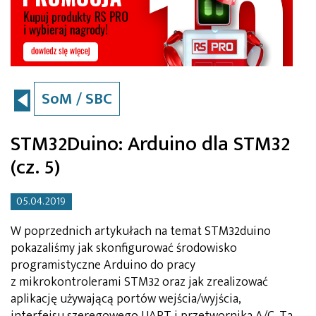
SoM / SBC
STM32Duino: Arduino dla STM32
(cz. 5)
05.04.2019
W poprzednich artykułach na temat STM32duino
pokazaliśmy jak skonfigurować środowisko
programistyczne Arduino do pracy
z mikrokontrolerami STM32 oraz jak zrealizować
aplikację używającą portów wejścia/wyjścia,
interfejsu szeregowego UART i przetwornika A/C. Ta