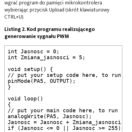
wgrać program do pamięci mikrokontrolera
wybierając przycisk Upload (skrót klawiaturowy
CTRL+U).
Listing 2. Kod programu realizującego
generowanie sygnału PWM
int Jasnosc = 0;

int Zmiana_jasnosci = 5;

void setup() {

// put your setup code here, to run onc
pinMode(PA5, OUTPUT);

}

void loop()

{

// put your main code here, to run repe
analogWrite(PA5, Jasnosc);

Jasnosc = Jasnosc + Zmiana_jasnosci;

if (Jasnosc <= 0 || Jasnosc >= 255) {
