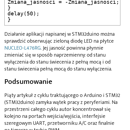
Zmiana_jasnosci = -Zmiana_jasnosci;

}

delay(50);

}
Działanie aplikacji napisanej w STM32duino można
sprawdzić obserwując zieloną diodę LED na płytce
NUCLEO-L476RG
. Jej jasność powinna płynnie
zmieniać się w sposób naprzemienny: od stanu
wyłączenia do stanu świecenia z pełną mocą i od
stanu świecenia pełną mocą do stanu wyłączenia.
Podsumowanie
Piąty artykuł z cyklu traktującego o Arduino i STM32
(STM32duino) zamyka wątek pracy z peryferiami. Na
przestrzeni całego cyklu autor koncentrował się
kolejno na portach wejścia/wyjścia, interfejsie
szeregowym UART, przetworniku A/C oraz finalnie