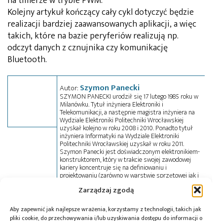
na timerze w trybie PWM.
Kolejny artykuł kończący cały cykl dotyczyć będzie
realizacji bardziej zaawansowanych aplikacji, a więc
takich, które na bazie peryferiów realizują np.
odczyt danych z cznujnika czy komunikację
Bluetooth.
Szymon Panecki
Autor:
SZYMON PANECKI urodził się 17 lutego 1985 roku w
Milanówku. Tytuł inżyniera Elektroniki i
Telekomunikacji, a następnie magistra inżyniera na
Wydziale Elektroniki Politechniki Wrocławskiej
uzyskał kolejno w roku 2008 i 2010. Ponadto tytuł
inżyniera Informatyki na Wydziale Elektroniki
Politechniki Wrocławskiej uzyskał w roku 2011.
Szymon Panecki jest doświadczonym elektronikiem-
konstruktorem, który w trakcie swojej zawodowej
kariery koncentruje się na definiowaniu i
projektowaniu (zarówno w warstwie sprzętowej jak i
programowej) systemów wbudowanych opartych na
Zarządzaj zgodą
mikrokontrolerach z rdzeniem ARM od różnych
producentów, w tym przede wszystkim Infineon
Technologies (rodzina XMC1000 i XMC4000),
Aby zapewnić jak najlepsze wrażenia, korzystamy z technologii, takich jak
STMicroelectronics (STM32 i STR7), Freescale
pliki cookie, do przechowywania i/lub uzyskiwania dostępu do informacji o