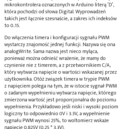
mikrokontrolera oznaczonych w Arduino literą ‘D’,
która pochodzi od słowa Digital. Wyprowadzeń
takich jest łącznie szesnaście, a zakres ich indeksów
to 0..15.
Do włączenia timera i konfiguracji sygnału PWM
wystarczy znajomość jednej funkcji. Nazywa się ona
analogWrite. Sama nazwa jest nieco myląca,
ponieważ można odnieść wrażenie, że mamy do
czynienie nie z timerem, a z przetwornikiem C/A,
który wytwarza napięcie o wartości wskazanej przez
użytkownika. Otóż związek timera w trypie PWM
z napięciem polega na tym, że w istocie sygnał PWM
o zadanym wypełnieniu wytwarza napięcie, którego
zmierzona wartość jest proporcjonalna do poziomu
wypełnienia. Przykładowo jeśli niski i wysoki poziom
logiczny to odpowiednio 0V i 3.3V, a wypełnienie
sygnału PWM wynosi 25%, to woltomierz wskaże
napięcie 0.825V (0.25 * 3.3V).