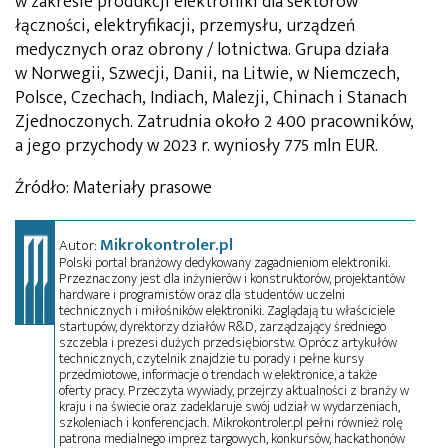
w zakresie produkcji elektroniki dla sektorów
łączności, elektryfikacji, przemysłu, urządzeń
medycznych oraz obrony / lotnictwa. Grupa działa
w Norwegii, Szwecji, Danii, na Litwie, w Niemczech,
Polsce, Czechach, Indiach, Malezji, Chinach i Stanach
Zjednoczonych. Zatrudnia około 2 400 pracowników,
a jego przychody w 2023 r. wyniosły 775 mln EUR.
Źródło: Materiały prasowe
Mikrokontroler.pl
Autor:
Polski portal branżowy dedykowany zagadnieniom elektroniki.
Przeznaczony jest dla inżynierów i konstruktorów, projektantów
hardware i programistów oraz dla studentów uczelni
technicznych i miłośników elektroniki. Zaglądają tu właściciele
startupów, dyrektorzy działów R&D, zarządzający średniego
szczebla i prezesi dużych przedsiębiorstw. Oprócz artykułów
technicznych, czytelnik znajdzie tu porady i pełne kursy
przedmiotowe, informacje o trendach w elektronice, a także
oferty pracy. Przeczyta wywiady, przejrzy aktualności z branży w
kraju i na świecie oraz zadeklaruje swój udział w wydarzeniach,
szkoleniach i konferencjach. Mikrokontroler.pl pełni również rolę
patrona medialnego imprez targowych, konkursów, hackathonów