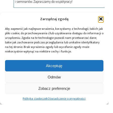
i seminariów. Zapraszamy do współpracy!
Tagi:
BSP
,
elektronika
,
Kitron
,
podzespoły
,
zespoły
Zarządzaj zgodą
optyczne
Aby zapewnić jak najlepsze wrażenia, korzystamy z technologii, takich jak
pliki cookie, do przechowywania i/lub uzyskiwania dostępu do informacji o
urządzeniu. Zgoda na te technologie pozwoli nam przetwarzać dane,
takie jak zachowanie podczas przeglądania lub unikalne identyfikatory
Przeczytaj również:
na tej stronie. Brak wyrażenia zgody lub wycofanie zgody może
niekorzystnie wpłynąć na niektóre cechy i funkcje.
Akceptuję
Scanway pozyska
Wojna
DGTronik
Odmów
3,5 mln zł na
o nanometry –
angażuje się
dalszy rozwój –
według
w projekt
Zobacz preferencje
w tym budowę
Grzegorza
tworzenia
większych
Kamińskiego
zobrazowań Ziemi
Polityka ciasteczek
Oświadczenie o prywatności
teleskopów
z kosmosu