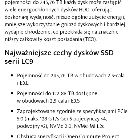
pojemności do 245,76 TB każdy dysk może zastąpić
wiele energochłonnych dysków HDD, oferując
doskonałą wydajność, niższe ogólne zużycie energii,
mniejsze wykorzystanie gniazd dyskowych i bardziej
wydajne chłodzenie, co przekłada się na znacznie
niższy całkowity koszt posiadania (TCO).
Najważniejsze cechy dysków SSD
serii LC9
Pojemność do 245,76 TB w obudowach 2,5-cala
i E3.L.
Pojemności do 122,88 TB dostępne
w obudowach 2,5-cala i E3.S.
Zaprojektowane zgodnie ze specyfikacjami PCIe
5.0 (maks. 128 GT/s Gen5 pojedynczy ×4,
podwójny ×2), NVMe 2.0, NVMe-MI 1.2c
Obsługa specyfikacji Open Compute Project