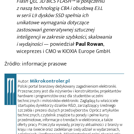
Flash QLC 3D BiCS FLASH™ w połączeniu
z naszą technologią CBA i obudową E3.L
w serii L9 dysków SSD spełnia ich
unikatowe wymagania dotyczące
zastosowań generatywnej sztucznej
inteligencji w zakresie szybkości, skalowania
i wydajności
— powiedział
Paul Rowan
,
wiceprezes i CMO w KIOXIA Europe GmbH.
Źródło: informacje prasowe
Mikrokontroler.pl
Autor:
Polski portal branżowy dedykowany zagadnieniom elektroniki.
Przeznaczony jest dla inżynierów i konstruktorów, projektantów
hardware i programistów oraz dla studentów uczelni
technicznych i miłośników elektroniki. Zaglądają tu właściciele
startupów, dyrektorzy działów R&D, zarządzający średniego
szczebla i prezesi dużych przedsiębiorstw. Oprócz artykułów
technicznych, czytelnik znajdzie tu porady i pełne kursy
przedmiotowe, informacje o trendach w elektronice, a także
oferty pracy. Przeczyta wywiady, przejrzy aktualności z branży w
kraju i na świecie oraz zadeklaruje swój udział w wydarzeniach,