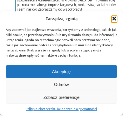
szkoleniach i konferencjach. Mikrokontroler.pl pełni również rolę
patrona medialnego imprez targowych, konkursów, hackathonów
i seminariów. Zapraszamy do współpracy!
Zarządzaj zgodą
Tagi:
dysk SSD
,
Kioxia
,
LC9
Aby zapewnić jak najlepsze wrażenia, korzystamy z technologii, takich jak
pliki cookie, do przechowywania i/lub uzyskiwania dostępu do informacji o
urządzeniu. Zgoda na te technologie pozwoli nam przetwarzać dane,
takie jak zachowanie podczas przeglądania lub unikalne identyfikatory
na tej stronie. Brak wyrażenia zgody lub wycofanie zgody może
Przeczytaj również:
niekorzystnie wpłynąć na niektóre cechy i funkcje.
Akceptuję
Odmów
Ceny dysków SSD
Spadek
512 Mbit QSPI NOR
i pamięci RAM
przychodów
Flash firmy
Zobacz preferencje
wzrosną!
z pamięci NAND
Infineon do
Flash w 4Q24
zastosowań
Polityka ciasteczek
Oświadczenie o prywatności
satelitarnych ma
kwalifikację
zgodną z DLAM