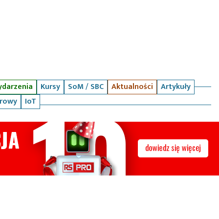
darzenia
Kursy
SoM / SBC
Aktualności
Artykuły
arowy
IoT