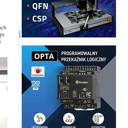
ych
go
i