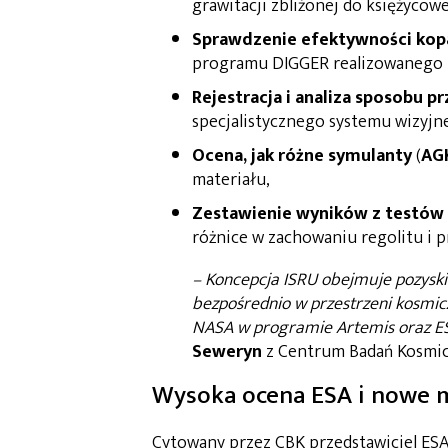
grawitacji zbliżonej do księżycowe
Sprawdzenie efektywności kopa
programu DIGGER realizowanego 
Rejestracja i analiza sposobu p
specjalistycznego systemu wizyjn
Ocena, jak różne symulanty
(
AG
materiału,
Zestawienie wyników z testów 
różnice w zachowaniu regolitu i p
– Koncepcja ISRU obejmuje pozyski
bezpośrednio w przestrzeni kosmic
NASA w programie Artemis oraz ES
Seweryn
z Centrum Badań Kosmic
Wysoka ocena ESA i nowe m
Cytowany przez CBK przedstawiciel ES