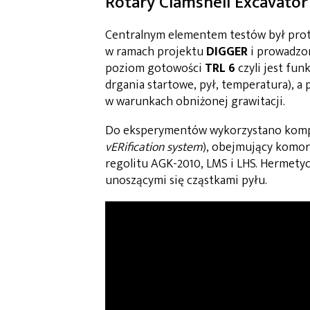
Rotary Clamshell Excavator
Centralnym elementem testów był pro
w ramach projektu
DIGGER
i prowadzon
poziom gotowości
TRL 6
czyli jest fun
drgania startowe, pył, temperatura), a
w warunkach obniżonej grawitacji.
Do eksperymentów wykorzystano kom
vERification system
), obejmujący komor
regolitu AGK-2010, LMS i LHS. Hermety
unoszącymi się cząstkami pyłu.