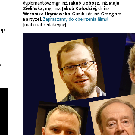
dyplomantów: mgr inż.
Jakub Dobosz
, inż.
Maja
Zielińska
, mgr inż.
Jakub Kołodziej
, dr inż
Weronika Hryniewska-Guzik
i dr inż.
Grzegorz
Bartyzel
.
Zapraszamy do obejrzenia filmu!
[materiał redakcyjny]
np.
w