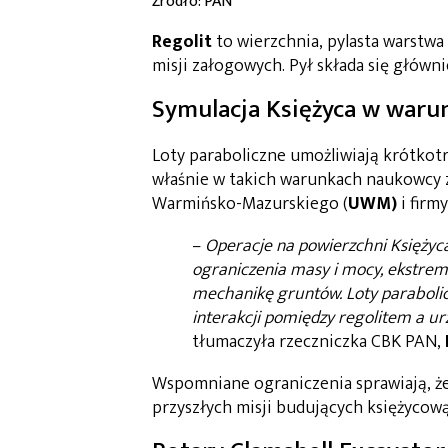
Źródło: PAN
Regolit
to wierzchnia, pylasta warstwa
misji załogowych. Pył składa się główni
Symulacja Księżyca w waru
Loty paraboliczne umożliwiają krótkotr
właśnie w takich warunkach naukowcy
Warmińsko-Mazurskiego (
UWM)
i firm
–
Operacje na powierzchni Księżyca
ograniczenia masy i mocy, ekstre
mechanikę gruntów. Loty paraboli
interakcji pomiędzy regolitem a 
tłumaczyła rzeczniczka CBK PAN,
Wspomniane ograniczenia sprawiają, że
przyszłych misji budujących księżycową