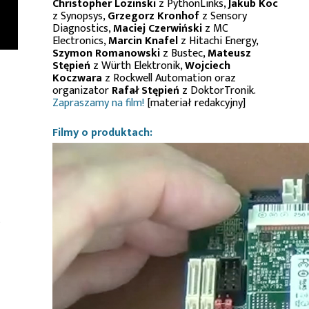
Christopher Lozinski
z PythonLinks,
Jakub Koc
z Synopsys,
Grzegorz Kronhof
z Sensory
Diagnostics,
Maciej Czerwiński
z MC
Electronics,
Marcin Knafel
z Hitachi Energy,
Szymon Romanowski
z Bustec,
Mateusz
Stępień
z Würth Elektronik,
Wojciech
Koczwara
z Rockwell Automation oraz
organizator
Rafał Stępień
z DoktorTronik.
Zapraszamy na film!
[materiał redakcyjny]
Filmy o produktach:
o