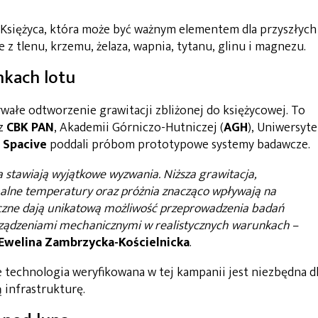
 Księżyca, która może być ważnym elementem dla przyszłych
e z tlenu, krzemu, żelaza, wapnia, tytanu, glinu i magnezu.
nkach lotu
wałe odtworzenie grawitacji zbliżonej do księżycowej. To
 z
CBK PAN
, Akademii Górniczo-Hutniczej (
AGH
), Uniwersyt
y
Spacive
poddali próbom prototypowe systemy badawcze.
 stawiają wyjątkowe wyzwania. Niższa grawitacja,
malne temperatury oraz próżnia znacząco wpływają na
czne dają unikatową możliwość przeprowadzenia badań
urządzeniami mechanicznymi w realistycznych warunkach
–
Ewelina Zambrzycka-Kościelnicka
.
 technologia weryfikowana w tej kampanii jest niezbędna d
 infrastrukturę.