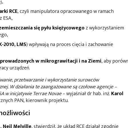
j,
rki RCE
, czyli manipulatora opracowanego w ramach
z ESA,
rzemieszczania się pyłu księżycowego
z wykorzystaniem
ego,
K-2010, LMS
) wpływają na proces cięcia i zachowanie
prowadzonych w mikrograwitacji i na Ziemi
, aby porów
racy urządzeń.
wanie, przetwarzanie i wykorzystanie surowców
znej. W działania te zaangażowane są czołowe agencje –
A w inicjatywie Terrae Novae
– wyjaśniał dr hab. inż.
Karol
znych PAN, kierownik projektu.
ożliwości
A,
Neil Melville
, stwierdził, że układ RCE działał zgodnie