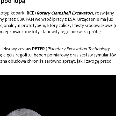
 pod lupą
totyp koparki
RCE
(
Rotary Clamshell Excavator
), rozwijany
y przez CBK PAN we współpracy z ESA. Urządzenie ma już
kcjonalnym prototypem, który zaliczył testy środowiskowe (
 przeprowadzone loty stanowiły jego pierwszą próbę
pleksowy zestaw
PETER
(
Planetary Excavation Technology
ę cięcia regolitu, bęben pomiarowy oraz zestaw symulantó
czna obudowa chroniła zarówno sprzęt, jak i załogę przed