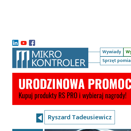
Wywiady
Wy
Sprzęt pomi
Ryszard Tadeusiewicz