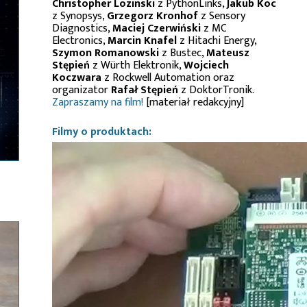
Christopher Lozinski
z PythonLinks,
Jakub Koc
z Synopsys,
Grzegorz Kronhof
z Sensory
Diagnostics,
Maciej Czerwiński
z MC
Electronics,
Marcin Knafel
z Hitachi Energy,
Szymon Romanowski
z Bustec,
Mateusz
Stępień
z Würth Elektronik,
Wojciech
Koczwara
z Rockwell Automation oraz
organizator
Rafał Stępień
z DoktorTronik.
Zapraszamy na film!
[materiał redakcyjny]
Filmy o produktach: