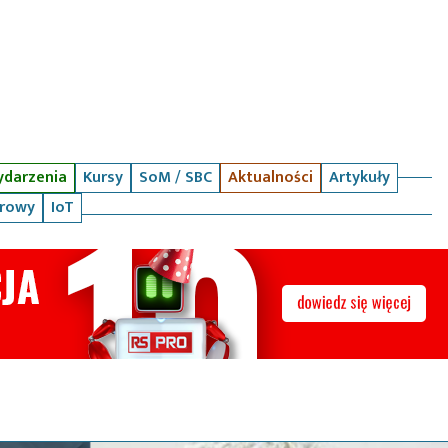
darzenia
Kursy
SoM / SBC
Aktualności
Artykuły
arowy
IoT