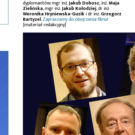
dyplomantów: mgr inż.
Jakub Dobosz
, inż.
Maja
Zielińska
, mgr inż.
Jakub Kołodziej
, dr inż
Weronika Hryniewska-Guzik
i dr inż.
Grzegorz
Bartyzel
.
Zapraszamy do obejrzenia filmu!
[materiał redakcyjny]