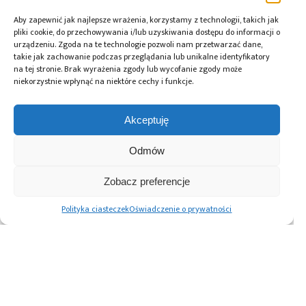
Aby zapewnić jak najlepsze wrażenia, korzystamy z technologii, takich jak
pliki cookie, do przechowywania i/lub uzyskiwania dostępu do informacji o
urządzeniu. Zgoda na te technologie pozwoli nam przetwarzać dane,
takie jak zachowanie podczas przeglądania lub unikalne identyfikatory
na tej stronie. Brak wyrażenia zgody lub wycofanie zgody może
niekorzystnie wpłynąć na niektóre cechy i funkcje.
Akceptuję
Odmów
Zobacz preferencje
11.05.2015
Nowe modele złączy płytka-przewód
Polityka ciasteczek
Oświadczenie o prywatności
firmy Euroclamp
Stronicowanie
1
2
Następne
wpisów
Advertising prices
Kontakt
Polityka prywatności
Cennik reklam
O nas