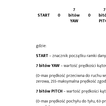
7
7
START
0
bitów
0
bit
YAW
PIT
gdzie:
START
– znacznik początku ramki dany
7 bitów YAW
– wartość prędkości kąt
(0-max prędkość przeciwna do ruchu ws
zerowa, 255-maksymalna prędkość zgod
7 bitów PITCH
– wartość prędkości ką
(0-max prędkość pochyłu do tyłu, 63-p