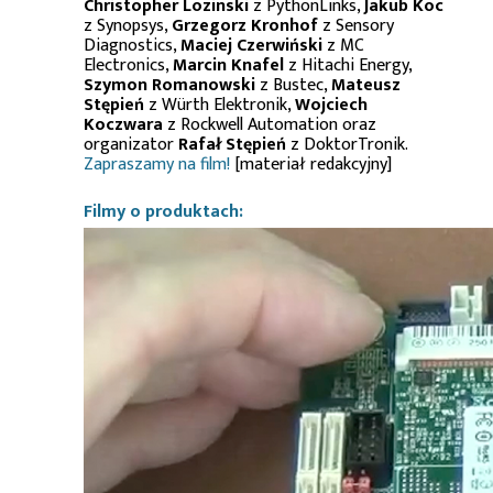
Christopher Lozinski
z PythonLinks,
Jakub Koc
z Synopsys,
Grzegorz Kronhof
z Sensory
Diagnostics,
Maciej Czerwiński
z MC
Electronics,
Marcin Knafel
z Hitachi Energy,
Szymon Romanowski
z Bustec,
Mateusz
Stępień
z Würth Elektronik,
Wojciech
Koczwara
z Rockwell Automation oraz
organizator
Rafał Stępień
z DoktorTronik.
Zapraszamy na film!
[materiał redakcyjny]
Filmy o produktach: