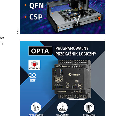
ów
mu