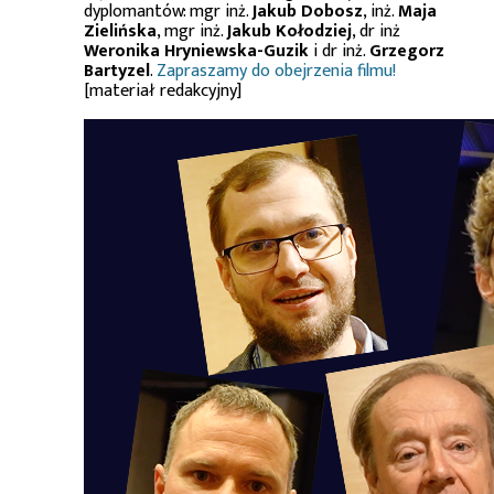
dyplomantów: mgr inż.
Jakub Dobosz
, inż.
Maja
Zielińska
, mgr inż.
Jakub Kołodziej
, dr inż
Weronika Hryniewska-Guzik
i dr inż.
Grzegorz
Bartyzel
.
Zapraszamy do obejrzenia filmu!
[materiał redakcyjny]