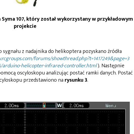
a Syma 107, który został wykorzystany w przykładowym
projekcie
 sygnału z nadajnika do helikoptera pozyskano źródła
w.rcgroups.com/forums/showthread.php?t=1417249&page=3
/arduino-helicopter-infrared-controller.html
). Następnie
omocą oscyloskopu analizując postać ramki danych. Postać
scyloskopu przedstawiono na
rysunku 3
.