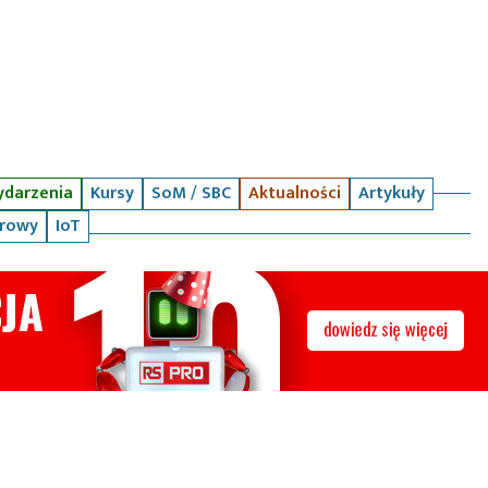
darzenia
Kursy
SoM / SBC
Aktualności
Artykuły
arowy
IoT