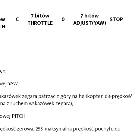
7 bitów
7 bitów
ów
C
0
STOP
THROTTLE
ADJUST(YAW)
CH
ch;
owej YAW
kazówek zegara patrząc z góry na helikopter, 63-prędkość
na z ruchem wskazówek zegara);
towej PITCH
rędkość zerowa, 255-maksymalna prędkość pochyłu do