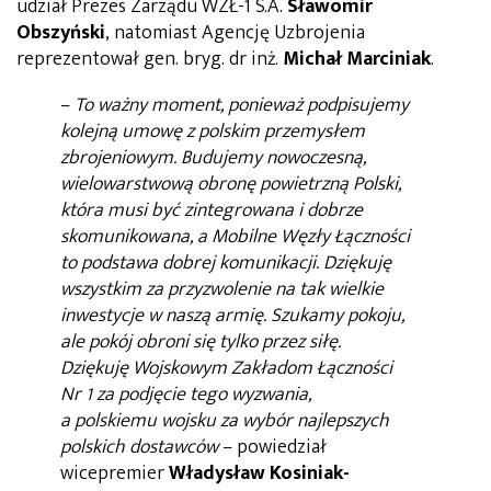
udział Prezes Zarządu WZŁ-1 S.A.
Sławomir
Obszyński
, natomiast Agencję Uzbrojenia
reprezentował gen. bryg. dr inż.
Michał Marciniak
.
–
To ważny moment, ponieważ podpisujemy
kolejną umowę z polskim przemysłem
zbrojeniowym. Budujemy nowoczesną,
wielowarstwową obronę powietrzną Polski,
która musi być zintegrowana i dobrze
skomunikowana, a Mobilne Węzły Łączności
to podstawa dobrej komunikacji. Dziękuję
wszystkim za przyzwolenie na tak wielkie
inwestycje w naszą armię. Szukamy pokoju,
ale pokój obroni się tylko przez siłę.
Dziękuję Wojskowym Zakładom Łączności
Nr 1 za podjęcie tego wyzwania,
a polskiemu wojsku za wybór najlepszych
polskich dostawców
– powiedział
wicepremier
Władysław Kosiniak-