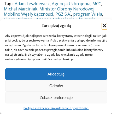
Tagi:
Adam Leszkiewicz
,
Agencja Uzbrojenia
,
MCC
,
Michał Marciniak
,
Minister Obrony Narodowej
,
Mobilne Węzły Łączności
,
PGZ S.A.
,
program Wisła
,
Skarb Państwa - Agencja Uzbrojenia
,
Sławomir
Obszyński
,
Wiceprezes Rady Ministrów
,
Władysław
Zarządzaj zgodą
Kosiniak-Kamysz
,
Wojsko Polskie
,
Wojskowych
Zakładów Łączności Nr 1 S.A.
Aby zapewnić jak najlepsze wrażenia, korzystamy z technologii, takich jak
pliki cookie, do przechowywania i/lub uzyskiwania dostępu do informacji o
urządzeniu. Zgoda na te technologie pozwoli nam przetwarzać dane,
takie jak zachowanie podczas przeglądania lub unikalne identyfikatory
na tej stronie. Brak wyrażenia zgody lub wycofanie zgody może
Przeczytaj również:
niekorzystnie wpłynąć na niektóre cechy i funkcje.
Akceptuję
Odmów
PGZ buduje
Konsorcjum PGZ-
Minister Obrony
Centrum
PILICA+ podpisało
Narodowej
Zobacz preferencje
Elektroniki
kolejną umowę
podpisał umowę
Militarnej
z Agencją
z USA na dostawę
Polityka ciasteczek
Oświadczenie o prywatności
w Ośrodku
Uzbrojenia
elementów
Badawczo-
logistycznych