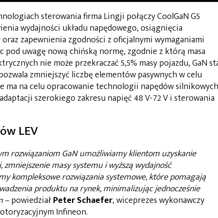
chnologiach sterowania firma Lingji połączy CoolGaN G5
ienia wydajności układu napędowego, osiągnięcia
oraz zapewnienia zgodności z oficjalnymi wymaganiami
ąc pod uwagę nową chińską normę, zgodnie z którą masa
trycznych nie może przekraczać 5,5% masy pojazdu, GaN st
ozwala zmniejszyć liczbę elementów pasywnych w celu
ie ma na celu opracowanie technologii napędów silnikowyc
 adaptacji szerokiego zakresu napięć 48 V-72 V i sterowania
ków LEV
zym rozwiązaniom GaN umożliwiamy klientom uzyskanie
, zmniejszenie masy systemu i wyższą wydajność
amy kompleksowe rozwiązania systemowe, które pomagają
wadzenia produktu na rynek, minimalizując jednocześnie
m
– powiedział
Peter Schaefer
, wiceprezes wykonawczy
motoryzacyjnym Infineon.