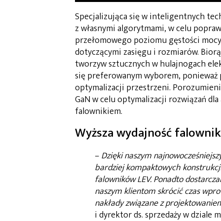
Specjalizująca się w inteligentnych te
z własnymi algorytmami, w celu popraw
przełomowego poziomu gęstości mocy 
dotyczącymi zasięgu i rozmiarów. Bior
tworzyw sztucznych w hulajnogach elek
się preferowanym wyborem, ponieważ p
optymalizacji przestrzeni. Porozumien
GaN w celu optymalizacji rozwiązań dla
falownikiem.
Wyższa wydajność falowni
–
Dzięki naszym najnowocześniejs
bardziej kompaktowych konstrukcji
falowników LEV. Ponadto dostarcz
naszym klientom skrócić czas wpro
nakłady związane z projektowanie
i dyrektor ds. sprzedaży w dziale 