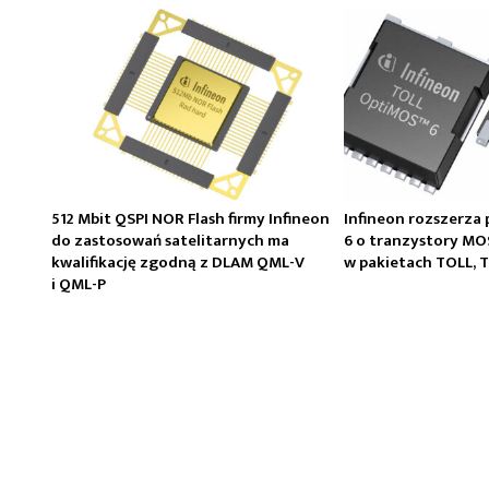
512 Mbit QSPI NOR Flash firmy Infineon
Infineon rozszerza
do zastosowań satelitarnych ma
6 o tranzystory MO
kwalifikację zgodną z DLAM QML-V
w pakietach TOLL, 
i QML-P