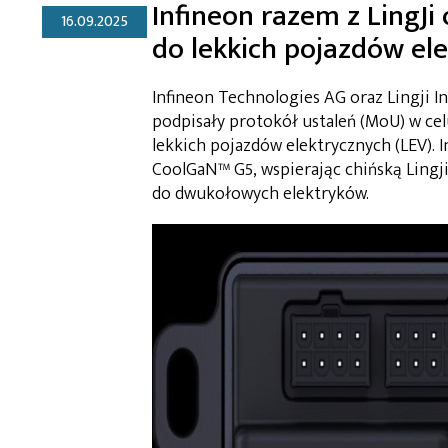
Infineon razem z LingJi
16.09.2025
do lekkich pojazdów el
Infineon Technologies AG oraz Lingji In
podpisały protokół ustaleń (MoU) w cel
lekkich pojazdów elektrycznych (LEV). 
CoolGaN™ G5, wspierając chińską Lin
do dwukołowych elektryków.