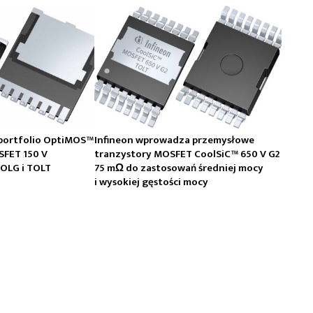
 portfolio OptiMOS™
Infineon wprowadza przemysłowe
SFET 150 V
tranzystory MOSFET CoolSiC™ 650 V G2
TOLG i TOLT
75 mΩ do zastosowań średniej mocy
i wysokiej gęstości mocy