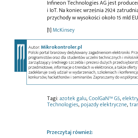
Infineon Technologies AG jest produc
i IoT. Na koniec września 2924 zatrudn
przychody w wysokości około 15 mld EU
[1]
McKinsey
Mikrokontroler.pl
Autor:
Polski portal branżowy dedykowany zagadnieniom elektroniki. Przez
programistów oraz dla studentów uczelni technicznych i miłośnikó
zarządzający średniego szczebla i prezesi dużych przedsiębiors
przedmiotowe, informacje o trendach w elektronice, a także oferty 
zadeklaruje swój udział w wydarzeniach, szkoleniach i konferencja
konkursów, hackathonów i seminariów. Zapraszamy do współprac
Tagi:
azotek galu
,
CoolGaN™ G5
,
elektr
Technologies
,
pojazdy elektryczne
,
tra
Przeczytaj również: