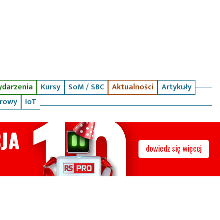
darzenia
Kursy
SoM / SBC
Aktualności
Artykuły
arowy
IoT