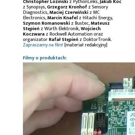
Christopher Lozinski
z PythonLinks,
Jakub Koc
z Synopsys,
Grzegorz Kronhof
z Sensory
Diagnostics,
Maciej Czerwiński
z MC
Electronics,
Marcin Knafel
z Hitachi Energy,
Szymon Romanowski
z Bustec,
Mateusz
Stępień
z Würth Elektronik,
Wojciech
Koczwara
z Rockwell Automation oraz
organizator
Rafał Stępień
z DoktorTronik.
Zapraszamy na film!
[materiał redakcyjny]
Filmy o produktach: