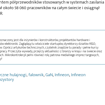
entem półprzewodników stosowanych w systemach zasilania
iał około 58 060 pracowników na całym świecie i osiągnął
R.
naczony jest dla inżynierów i konstruktorów, projektantów hardware i
w elektroniki. Zaglądają tu właściciele startupów, dyrektorzy działów R&D,
tw. Oprócz artykułów technicznych, czytelnik znajdzie tu porady i pełne kursy
pracy. Przeczyta wywiady, przejrzy aktualności z branży w kraju i na świecie oraz
ch. Mikrokontroler.pl pełni również rolę patrona medialnego imprez targowych,
y!
yczne hulajnogi
,
falownik
,
GaN
,
Infineon
,
Infineon
nzystory