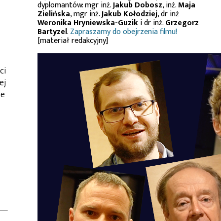
dyplomantów: mgr inż.
Jakub Dobosz
, inż.
Maja
Zielińska
, mgr inż.
Jakub Kołodziej
, dr inż
Weronika Hryniewska-Guzik
i dr inż.
Grzegorz
Bartyzel
.
Zapraszamy do obejrzenia filmu!
[materiał redakcyjny]
ci
ej
je