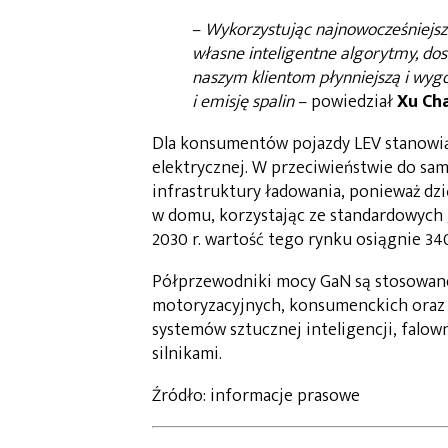
–
Wykorzystując najnowocześniejsz
własne inteligentne algorytmy, do
naszym klientom płynniejszą i wygo
i emisję spalin
– powiedział
Xu Ch
Dla konsumentów pojazdy LEV stanowią
elektrycznej. W przeciwieństwie do s
infrastruktury ładowania, ponieważ d
w domu, korzystając ze standardowych g
2030 r. wartość tego rynku osiągnie 340
Półprzewodniki mocy GaN są stosowane
motoryzacyjnych, konsumenckich oraz 
systemów sztucznej inteligencji, falow
silnikami.
Źródło: informacje prasowe