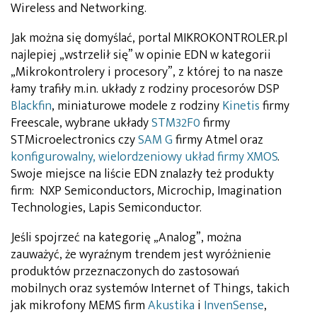
Wireless and Networking.
Jak można się domyślać, portal MIKROKONTROLER.pl
najlepiej „wstrzelił się” w opinie EDN w kategorii
„Mikrokontrolery i procesory”, z której to na nasze
łamy trafiły m.in. układy z rodziny procesorów DSP
Blackfin
, miniaturowe modele z rodziny
Kinetis
firmy
Freescale, wybrane układy
STM32F0
firmy
STMicroelectronics czy
SAM G
firmy Atmel oraz
konfigurowalny, wielordzeniowy układ firmy XMOS
.
Swoje miejsce na liście EDN znalazły też produkty
firm: NXP Semiconductors, Microchip, Imagination
Technologies, Lapis Semiconductor.
Jeśli spojrzeć na kategorię „Analog”, można
zauważyć, że wyraźnym trendem jest wyróżnienie
produktów przeznaczonych do zastosowań
mobilnych oraz systemów Internet of Things, takich
jak mikrofony MEMS firm
Akustika
i
InvenSense
,