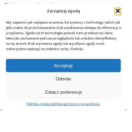
Tagi:
news
,
podzespoły
Zarządzaj zgodą
Aby zapewnić jak najlepsze wrażenia, korzystamy z technologii, takich jak
pliki cookie, do przechowywania i/lub uzyskiwania dostępu do informacji o
Przeczytaj również:
urządzeniu. Zgoda na te technologie pozwoli nam przetwarzać dane,
takie jak zachowanie podczas przeglądania lub unikalne identyfikatory
na tej stronie. Brak wyrażenia zgody lub wycofanie zgody może
niekorzystnie wpłynąć na niektóre cechy i funkcje.
Akceptuję
Global Electronics
Microchip i Micron
Farnell podejmuje
Association
prezentują
współpracę
opublikowało
architekturę
z Hailo w zakresie
Odmów
normę IPC-A-630A
pamięci masowej
Edge AI
dotyczącą
PCIe® Gen 6 dla AI
Zobacz preferencje
obudów
oraz centrów
elektronicznych
danych
Polityka ciasteczek
Oświadczenie o prywatności
Advertising prices
Kontakt
Polityka prywatności
Cennik reklam
O nas